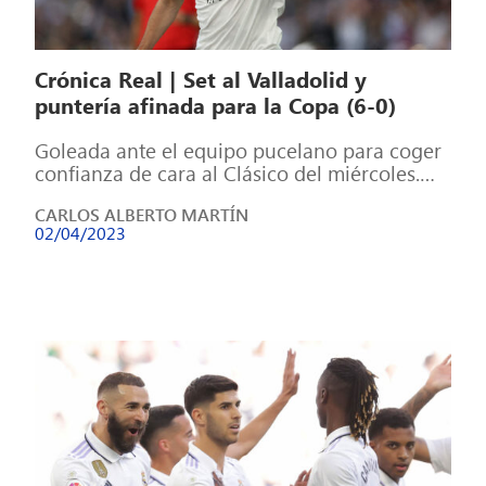
Crónica Real | Set al Valladolid y
puntería afinada para la Copa (6-0)
Goleada ante el equipo pucelano para coger
confianza de cara al Clásico del miércoles.
Rodrygo abrió el marcador, Benzema marcó
CARLOS ALBERTO MARTÍN
[…]
02/04/2023