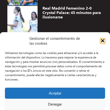
Real Madrid Femenino 2-0
Crystal Palace: 45 minutos para
ilusionarse
Gestionar el consentimiento de
las cookies
Accesibilidad
Utilizamos tecnologías como las cookies para almacenar y/o acceder a la
Aviso Legal
información del dispositivo. Lo hacemos para mejorar la experiencia de
navegación y para mostrar anuncios (no) personalizados. El consentimiento a
Términos y condiciones
estas tecnologías nos permitirá procesar datos como el comportamiento de
navegación o los ID's únicos en este sitio. No consentir o retirar el
Política de privacidad
consentimiento, puede afectar negativamente a ciertas características y
funciones.
Redacción
Contacto
Aceptar
Desarrollo Web por Kiwop
Denegar