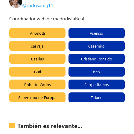
@carlosamg11
Coordinador web de madridistaReal
Ancelotti
Asensio
Carvajal
Casemiro
Casillas
Cristiano Ronaldo
Guti
Isco
Roberto Carlos
Sergio Ramos
Supercopa de Europa
Zidane
También es relevante...