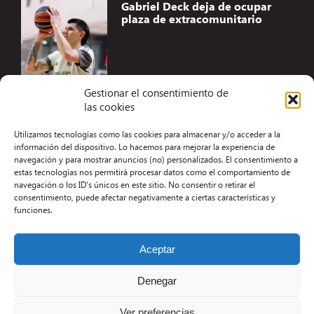
Gabriel Deck deja de ocupar
plaza de extracomunitario
Gestionar el consentimiento de
las cookies
Accesibilidad
Utilizamos tecnologías como las cookies para almacenar y/o acceder a la
Aviso Legal
información del dispositivo. Lo hacemos para mejorar la experiencia de
navegación y para mostrar anuncios (no) personalizados. El consentimiento a
Términos y condiciones
estas tecnologías nos permitirá procesar datos como el comportamiento de
navegación o los ID's únicos en este sitio. No consentir o retirar el
Política de privacidad
consentimiento, puede afectar negativamente a ciertas características y
funciones.
Redacción
Contacto
Aceptar
Desarrollo Web por Kiwop
Denegar
Ver preferencias