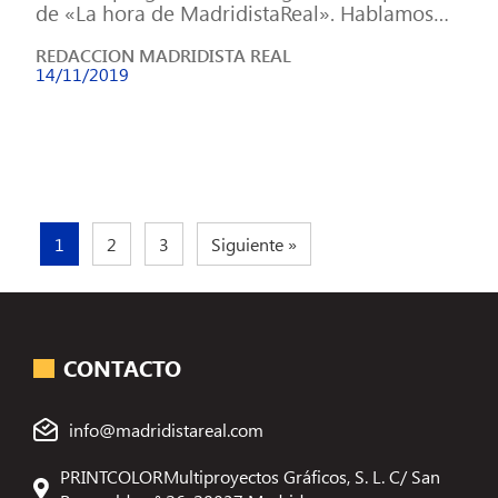
de «La hora de MadridistaReal». Hablamos
de los partidos del Real Madrid frente al […]
REDACCION MADRIDISTA REAL
14/11/2019
1
2
3
Siguiente »
CONTACTO
info@madridistareal.com
PRINTCOLORMultiproyectos Gráficos, S. L. C/ San