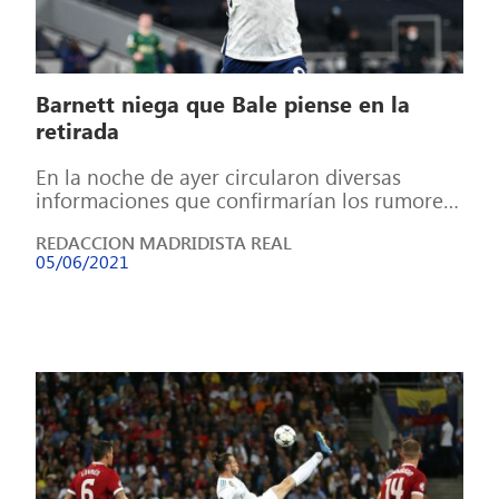
Barnett niega que Bale piense en la
retirada
En la noche de ayer circularon diversas
informaciones que confirmarían los rumores
recientes que apuntan a una retirada del
REDACCION MADRIDISTA REAL
mundo […]
05/06/2021