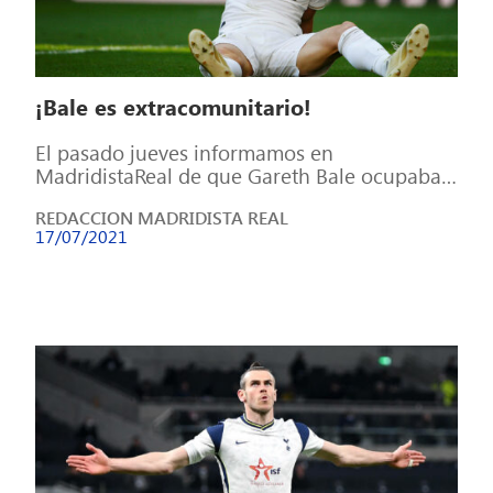
¡Bale es extracomunitario!
El pasado jueves informamos en
MadridistaReal de que Gareth Bale ocupaba
plaza de extracomunitario por culpa de la
REDACCION MADRIDISTA REAL
nueva normativa […]
17/07/2021