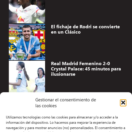
El fichaje de Rodri se convierte
en un Clásico
Real Madrid Femenino 2-0
Crystal Palace: 45 minutos para
ilusionarse
Gestionar el consentimiento de
las cookies
Accesibilidad
Utilizamos tecnologías como las cookies para almacenar y/o acceder a la
Aviso Legal
información del dispositivo. Lo hacemos para mejorar la experiencia de
navegación y para mostrar anuncios (no) personalizados. El consentimiento a
Términos y condiciones