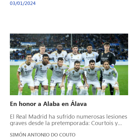
03/01/2024
En honor a Alaba en Álava
El Real Madrid ha sufrido numerosas lesiones
graves desde la pretemporada: Courtois y
Militão, como los primeros en caer; pasando
SIMÓN ANTONIO DO COUTO
[…]