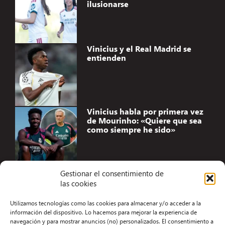
ilusionarse
Vinicius y el Real Madrid se
entienden
Vinicius habla por primera vez
de Mourinho: «Quiere que sea
como siempre he sido»
Gestionar el consentimiento de
las cookies
Accesibilidad
Utilizamos tecnologías como las cookies para almacenar y/o acceder a la
Aviso Legal
información del dispositivo. Lo hacemos para mejorar la experiencia de
navegación y para mostrar anuncios (no) personalizados. El consentimiento a