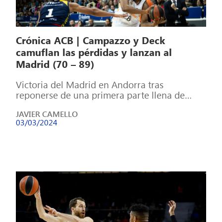
Crónica ACB | Campazzo y Deck
camuflan las pérdidas y lanzan al
Madrid (70 – 89)
Victoria del Madrid en Andorra tras
reponerse de una primera parte llena de
pérdidas y con poca anotación. Fueron
JAVIER CAMELLO
Campazzo […]
03/03/2024