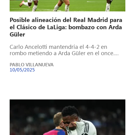
Posible alineación del Real Madrid para
el Clásico de LaLiga: bombazo con Arda
Güler
Carlo Ancelotti mantendría el 4-4-2 en
rombo metiendo a Arda Güler en el once.
Rodrygo será suplente y Tchouaméni jugará
PABLO VILLANUEVA
[…]
10/05/2025