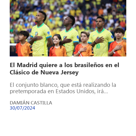
El Madrid quiere a los brasileños en el
Clásico de Nueva Jersey
El conjunto blanco, que está realizando la
pretemporada en Estados Unidos, irá
recuperando efectivos a medida que pasen
DAMIÁN CASTILLA
los días. […]
30/07/2024