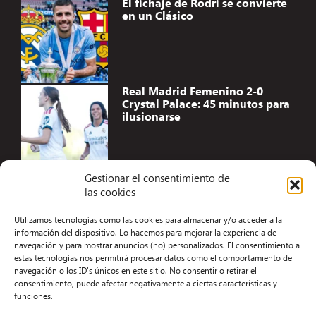
El fichaje de Rodri se convierte
en un Clásico
Real Madrid Femenino 2-0
Crystal Palace: 45 minutos para
ilusionarse
Gestionar el consentimiento de
las cookies
Accesibilidad
Utilizamos tecnologías como las cookies para almacenar y/o acceder a la
Aviso Legal
información del dispositivo. Lo hacemos para mejorar la experiencia de
navegación y para mostrar anuncios (no) personalizados. El consentimiento a
Términos y condiciones
estas tecnologías nos permitirá procesar datos como el comportamiento de
navegación o los ID's únicos en este sitio. No consentir o retirar el
Política de privacidad
consentimiento, puede afectar negativamente a ciertas características y
funciones.
Redacción