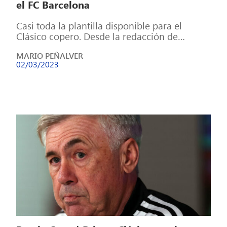
el FC Barcelona
Casi toda la plantilla disponible para el
Clásico copero. Desde la redacción de
MadridistaReal apostamos por el siguiente XI
MARIO PEÑALVER
inicial: […]
02/03/2023