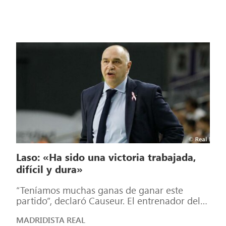
Laso: «Ha sido una victoria trabajada,
difícil y dura»
“Teníamos muchas ganas de ganar este
partido”, declaró Causeur. El entrenador del
Real Madrid, Pablo Laso, analizó la victoria en
MADRIDISTA REAL
[…]