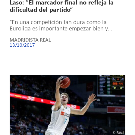
Laso: “El marcador final no refleja la
dificultad del partido”
“En una competición tan dura como la
Euroliga es importante empezar bien y
ganando fuera de casa”, explicó Reyes. Pablo
MADRIDISTA REAL
[…]
13/10/2017