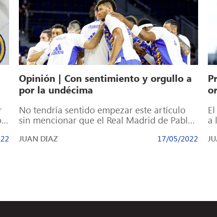
Opinión | Con sentimiento y orgullo a
P
por la undécima
o
r
No tendría sentido empezar este artículo
El
ón
sin mencionar que el Real Madrid de Pablo
a 
da
Laso se ha colado entre los […]
qu
022
JUAN DIAZ
17/05/2022
JU