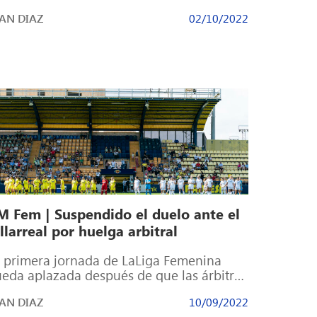
berto Toril. Los tantos de Nahikari García,
AN DIAZ
02/10/2022
]
M Fem | Suspendido el duelo ante el
llarreal por huelga arbitral
 primera jornada de LaLiga Femenina
eda aplazada después de que las árbitras
 la competición hayan decidido por
AN DIAZ
10/09/2022
animidad […]