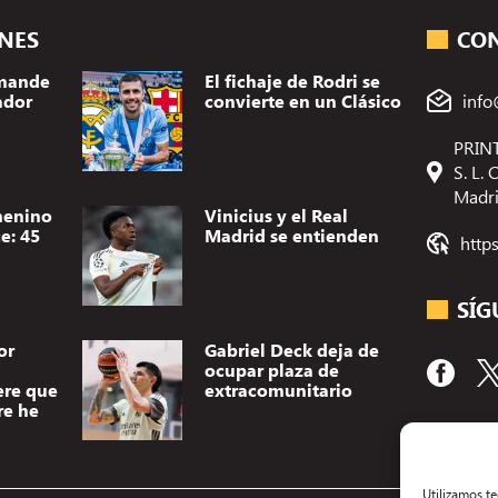
ONES
CO
omande
El fichaje de Rodri se
ador
convierte en un Clásico
info
PRINT
S. L.
Madr
menino
Vinicius y el Real
e: 45
Madrid se entienden
http
SÍG
or
Gabriel Deck deja de
ocupar plaza de
ere que
extracomunitario
re he
Utilizamos t