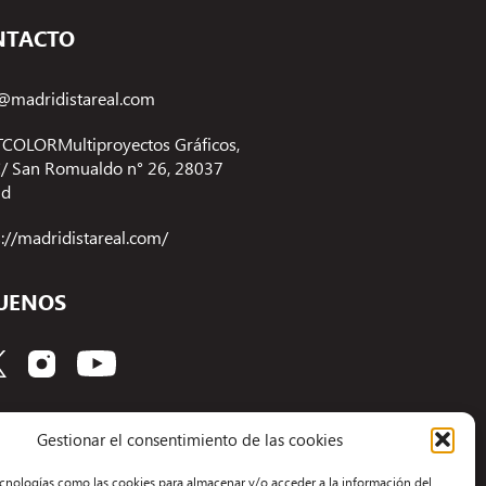
NTACTO
@madridistareal.com
COLORMultiproyectos Gráficos,
 C/ San Romualdo n° 26, 28037
id
s://madridistareal.com/
UENOS
Gestionar el consentimiento de las cookies
ecnologías como las cookies para almacenar y/o acceder a la información del