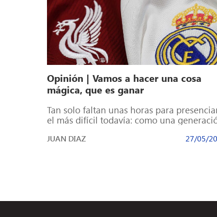
Opinión | Vamos a hacer una cosa
mágica, que es ganar
Tan solo faltan unas horas para presencia
el más difícil todavía: como una generaci
de jugadores que muchos creían caduca
JUAN DIAZ
27/05/2
[…]