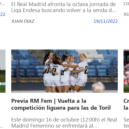
el
co
El Real Madrid afronta la octava jornada de
do
Liga Endesa buscando volver a la senda de
022
JU
(1
la victoria en la […]
JUAN DIAZ
19/11/2022
Previa RM Fem | Vuelta a la
C
competición liguera para las de Toril
la
Este domingo 16 de octubre (12:00h) el Real
Se
a
Madrid Femenino se enfrentará al
te