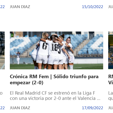
Deportivo Alavés en la Ciudad Deportiva
Al
022
JUAN DIAZ
15/10/2022
JU
Real […]
[…
Crónica RM Fem | Sólido triunfo para
R
empezar (2-0)
Vi
so
El Real Madrid CF se estrenó en la Liga F
La
con una victoria por 2-0 ante el Valencia CF.
qu
El […]
de
022
JUAN DIAZ
17/09/2022
JU
un