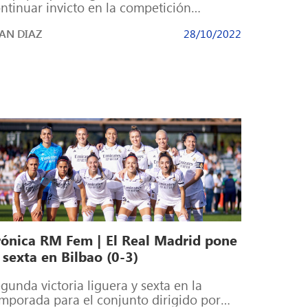
ntinuar invicto en la competición
méstica. Se enfrentará este domingo
AN DIAZ
28/10/2022
9:00h) al […]
rónica RM Fem | El Real Madrid pone
 sexta en Bilbao (0-3)
gunda victoria liguera y sexta en la
mporada para el conjunto dirigido por