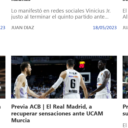
Lo manifestó en redes sociales Vinicius Jr.
El
justo al terminar el quinto partido ante
Al
]
Partizan: “Nada es imposible para quien […]
(2
023
JUAN DIAZ
18/05/2023
JU
a
Previa ACB | El Real Madrid, a
P
recuperar sensaciones ante UCAM
s
Murcia
El