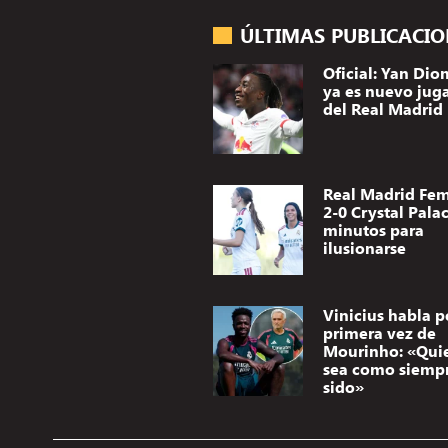
ÚLTIMAS PUBLICACI
Oficial: Yan Di
ya es nuevo jug
del Real Madrid
Real Madrid Fe
2-0 Crystal Palac
minutos para
ilusionarse
Vinicius habla p
primera vez de
Mourinho: «Qui
sea como siemp
sido»