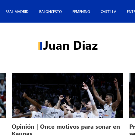
REAL MADRID
BALONCESTO
FEMENINO
CASTILLA
ENT
Juan Diaz
Opinión | Once motivos para sonar en
Pr
Kaunas
se