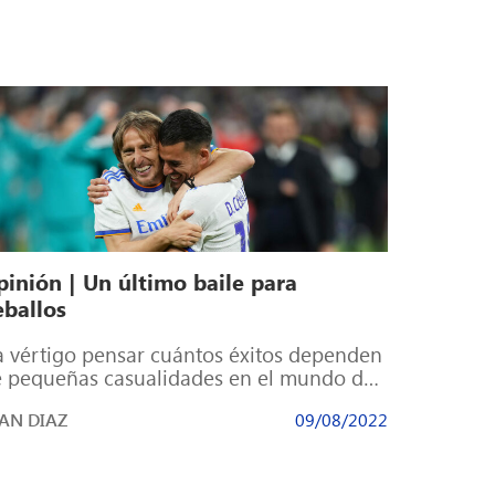
pinión | Un último baile para
eballos
 vértigo pensar cuántos éxitos dependen
 pequeñas casualidades en el mundo del
tbol. El pasado mercado de traspasos,
AN DIAZ
09/08/2022
ando […]