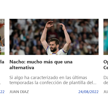
la
Nacho: mucho más que una
O
alternativa
C
Si algo ha caracterizado en las últimas
Da
temporadas la confección de plantilla del
de
Real Madrid ha sido el equilibrio. Con […]
fú
022
JUAN DIAZ
24/08/2022
JU
cu