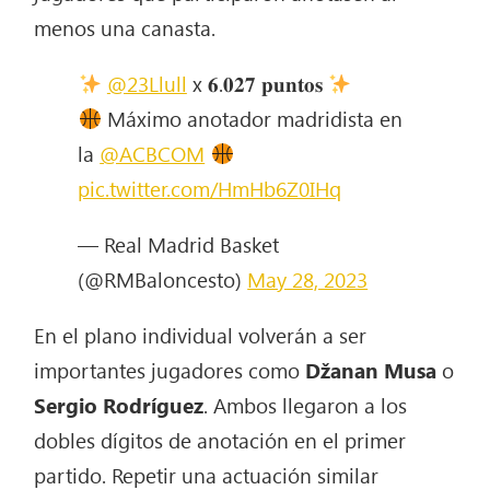
menos una canasta.
@23Llull
x 𝟔.𝟎𝟐𝟕 𝐩𝐮𝐧𝐭𝐨𝐬
Máximo anotador madridista en
la
@ACBCOM
pic.twitter.com/HmHb6Z0IHq
— Real Madrid Basket
(@RMBaloncesto)
May 28, 2023
En el plano individual volverán a ser
importantes jugadores como
Džanan Musa
o
Sergio Rodríguez
. Ambos llegaron a los
dobles dígitos de anotación en el primer
partido. Repetir una actuación similar