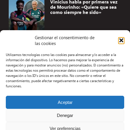
Vinicius habla por primera vez
de Mourinho: «Quiere que sea
como siempre he sido»
Gestionar el consentimiento de
las cookies
Accesibilidad
Utilizamos tecnologías como las cookies para almacenar y/o acceder a la
Aviso Legal
información del dispositivo. Lo hacemos para mejorar la experiencia de
navegación y para mostrar anuncios (no) personalizados. El consentimiento a
Términos y condiciones
estas tecnologías nos permitirá procesar datos como el comportamiento de
navegación o los ID's únicos en este sitio. No consentir o retirar el
Política de privacidad
consentimiento, puede afectar negativamente a ciertas características y
funciones.
Redacción
Contacto
Aceptar
Desarrollo Web por Kiwop
Denegar
Ver preferencias