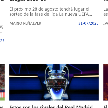
El próximo 28 de agosto tendrá lugar el
La
sorteo de la fase de liga La nueva UEFA
es
Champions League, que […]
bu
MARIO PEÑALVER
31/07/2025
IV
e;
 de
025
os
Estos son los rivales del Real Madrid
El