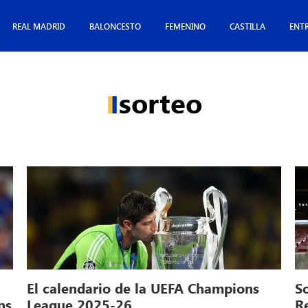
REAL MADRID
BALONCESTO
FEMENINO
CASTILLA
ENT
sorteo
El calendario de la UEFA Champions
S
ns
League 2025-26
R