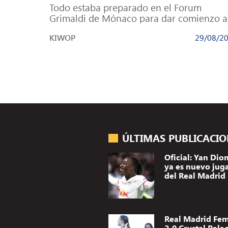
Todo estaba preparado en el Forum
Grimaldi de Mónaco para dar comienzo a
primer sorteo de la Champions League
KIWOP
29/08/2
2019-2020. […]
ÚLTIMAS PUBLICACI
Oficial: Yan Di
ya es nuevo jug
del Real Madrid
Real Madrid Fe
2-0 Crystal Palac