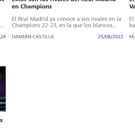
en Champions
V
El Real Madrid ya conoce a sus rivales en la
El
l
Champions 22-23, en la que los blancos
ba
defienden el título […]
Wi
024
DAMIÁN CASTILLA
25/08/2022
MA
s