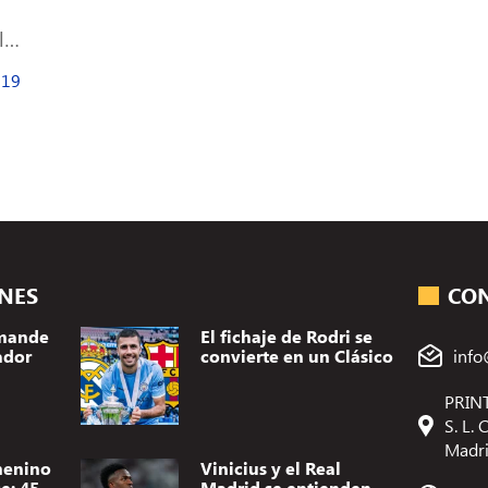
l
019
ONES
CO
omande
El fichaje de Rodri se
ador
convierte en un Clásico
info
PRINT
S. L.
Madr
menino
Vinicius y el Real
e: 45
Madrid se entienden