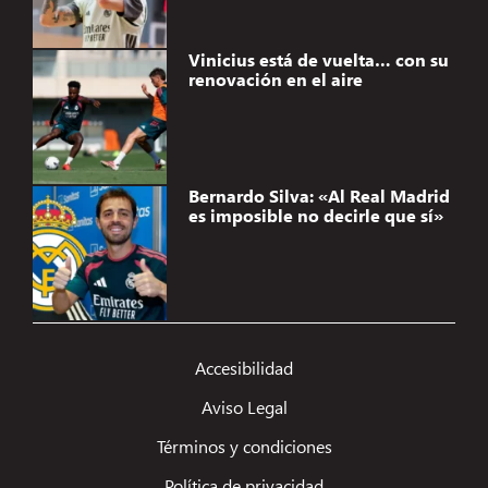
Vinicius está de vuelta… con su
renovación en el aire
Bernardo Silva: «Al Real Madrid
es imposible no decirle que sí»
Gestionar el consentimiento de
las cookies
Accesibilidad
Utilizamos tecnologías como las cookies para almacenar y/o acceder a la
Aviso Legal
información del dispositivo. Lo hacemos para mejorar la experiencia de
navegación y para mostrar anuncios (no) personalizados. El consentimiento a
Términos y condiciones
estas tecnologías nos permitirá procesar datos como el comportamiento de
navegación o los ID's únicos en este sitio. No consentir o retirar el
Política de privacidad