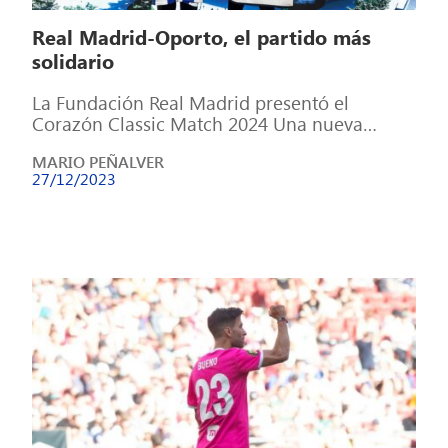
Real Madrid-Oporto, el partido más
solidario
La Fundación Real Madrid presentó el
Corazón Classic Match 2024 Una nueva
edición del Corazón Classic Match ya tiene
MARIO PEÑALVER
fecha […]
27/12/2023