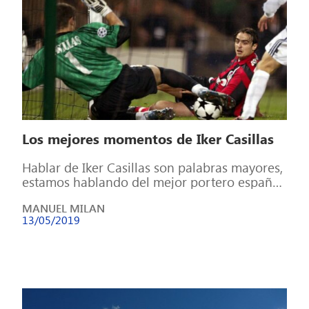
Los mejores momentos de Iker Casillas
Hablar de Iker Casillas son palabras mayores,
estamos hablando del mejor portero español
que ha habido y probablemente del mejor
MANUEL MILAN
[…]
13/05/2019