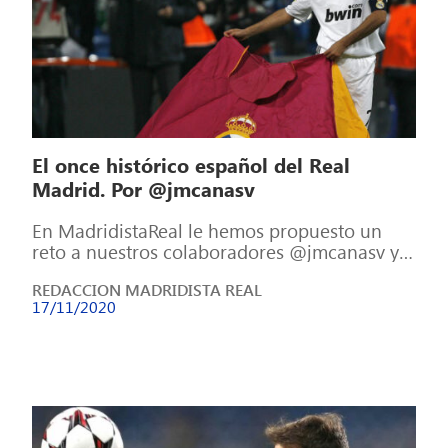
El once histórico español del Real
Madrid. Por @jmcanasv
En MadridistaReal le hemos propuesto un
reto a nuestros colaboradores @jmcanasv y
@tonylatrece. Confeccionar dos onces
REDACCION MADRIDISTA REAL
históricos del Real Madrid […]
17/11/2020