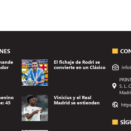
ONES
CO
omande
El fichaje de Rodri se
ador
convierte en un Clásico
info
PRINT
S. L.
Madr
menino
Vinicius y el Real
e: 45
Madrid se entienden
http
SÍG