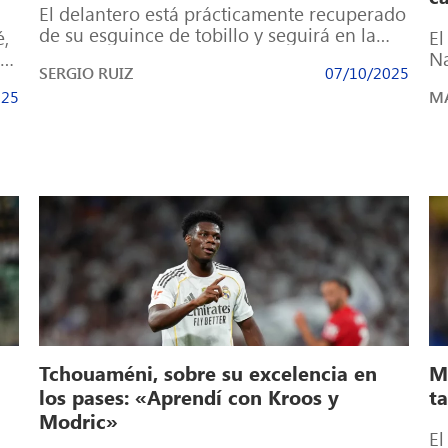
El delantero está prácticamente recuperado
de su esguince de tobillo y seguirá en la
é,
El
dinámica de la selección de Deschamps […]
de
Na
SERGIO RUIZ
07/10/2025
un
025
MA
Tchouaméni, sobre su excelencia en
M
los pases: «Aprendí con Kroos y
t
Modric»
El