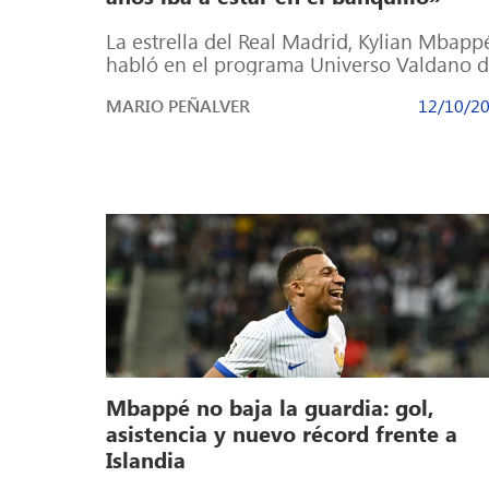
La estrella del Real Madrid, Kylian Mbapp
habló en el programa Universo Valdano 
Movistar Plus Kylian Mbappé, máximo
MARIO PEÑALVER
12/10/2
artillero […]
Mbappé no baja la guardia: gol,
asistencia y nuevo récord frente a
Islandia