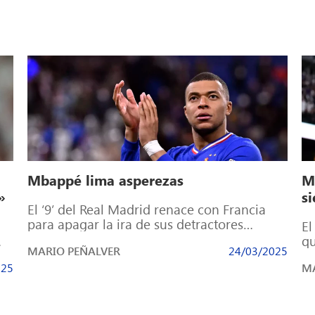
Mbappé lima asperezas
M
»
s
El ‘9’ del Real Madrid renace con Francia
para apagar la ira de sus detractores
El
«Kylian Mbappé ha sido un […]
qu
MARIO PEÑALVER
24/03/2025
]
ha
025
MA
[…