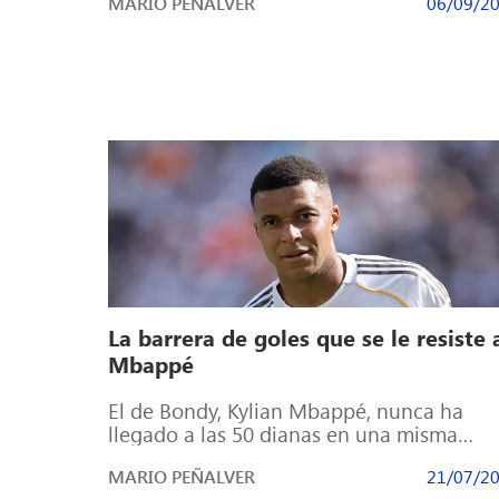
MARIO PEÑALVER
06/09/2
La barrera de goles que se le resiste 
Mbappé
El de Bondy, Kylian Mbappé, nunca ha
llegado a las 50 dianas en una misma
temporada Kylian Mbappé ha succionado
MARIO PEÑALVER
21/07/2
[…]