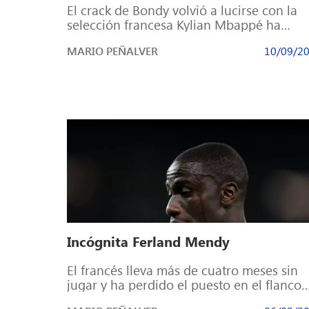
El crack de Bondy volvió a lucirse con la
selección francesa Kylian Mbappé ha
firmado un parón de selecciones
MARIO PEÑALVER
10/09/2
catedralicio. […]
Incógnita Ferland Mendy
El francés lleva más de cuatro meses sin
jugar y ha perdido el puesto en el flanco
izquierdo de la […]