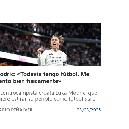
odric: «Todavía tengo fútbol. Me
iento bien físicamente»
 centrocampista croata Luka Modric, que
iere estirar su periplo como futbolista,
bló en Telefoot En la víspera del segundo
RIO PEÑALVER
23/03/2025
]