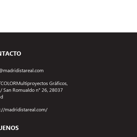
NTACTO
@madridistareal.com
COLORMultiproyectos Gráficos,
 C/ San Romualdo n° 26, 28037
id
s://madridistareal.com/
UENOS