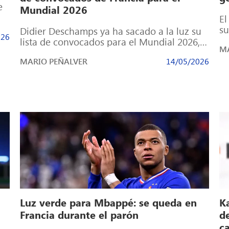
e
Mundial 2026
El
su
Didier Deschamps ya ha sacado a la luz su
026
do
lista de convocados para el Mundial 2026,
MA
en la que no […]
MARIO PEÑALVER
14/05/2026
Luz verde para Mbappé: se queda en
K
Francia durante el parón
d
c