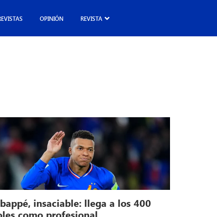
REVISTAS
OPINIÓN
REVISTA
appé, insaciable: llega a los 400
oles como profesional