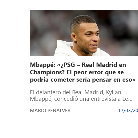
Mbappé: «¿PSG – Real Madrid en
Champions? El peor error que se
podría cometer sería pensar en eso»
El delantero del Real Madrid, Kylian
Mbappé, concedió una entrevista a Le
Parisien tras su retorno con la selección
MARIO PEÑALVER
17/03/2
francesa […]