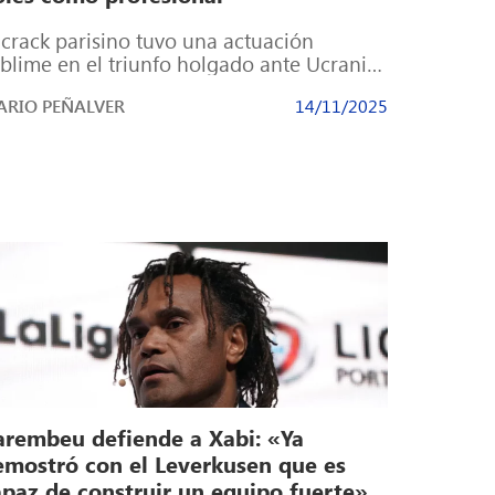
 crack parisino tuvo una actuación
blime en el triunfo holgado ante Ucrania:
blete en el Parque de los Príncipes […]
RIO PEÑALVER
14/11/2025
arembeu defiende a Xabi: «Ya
emostró con el Leverkusen que es
apaz de construir un equipo fuerte»