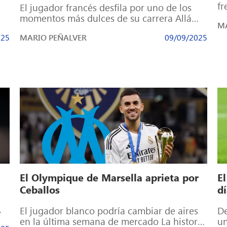
fr
El jugador francés desfila por uno de los
Th
momentos más dulces de su carrera Allá
MA
por enero de 2025, el […]
025
MARIO PEÑALVER
09/09/2025
El Olympique de Marsella aprieta por
El
Ceballos
dí
El jugador blanco podría cambiar de aires
De
en la última semana de mercado La historia
un