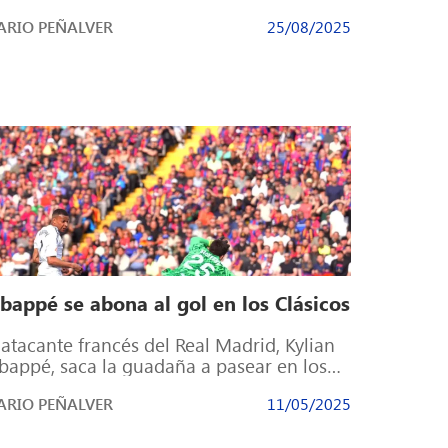
erde la cola. Eduardo Camavinga […]
RIO PEÑALVER
25/08/2025
bappé se abona al gol en los Clásicos
 atacante francés del Real Madrid, Kylian
appé, saca la guadaña a pasear en los
elos ante el FC Barcelona […]
RIO PEÑALVER
11/05/2025