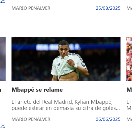
025
que nunca acaba. Verano tras […]
mu
MARIO PEÑALVER
25/08/2025
MA
a
Mbappé se relame
M
El ariete del Real Madrid, Kylian Mbappé,
El
puede estirar en demasía su cifra de goles
Mb
durante esta temporada en el […]
du
MARIO PEÑALVER
06/06/2025
MA
025