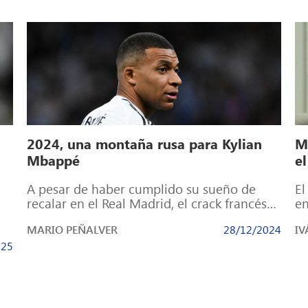
2024, una montaña rusa para Kylian
M
Mbappé
e
A pesar de haber cumplido su sueño de
El
recalar en el Real Madrid, el crack francés
en
ha vivido unos meses […]
Fr
MARIO PEÑALVER
28/12/2024
IV
025