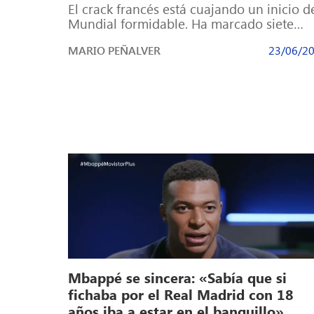
El crack francés está cuajando un inicio d
Mundial formidable. Ha marcado siete
goles en sus últimos tres partidos de […]
MARIO PEÑALVER
23/06/2
Mbappé se sincera: «Sabía que si
fichaba por el Real Madrid con 18
años iba a estar en el banquillo»