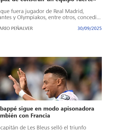
 que fuera jugador de Real Madrid,
ntes y Olympiakos, entre otros, concedió
a entrevista a ‘Erem News’ La dura […]
RIO PEÑALVER
30/09/2025
bappé sigue en modo apisonadora
ambién con Francia
 capitán de Les Bleus selló el triunfo