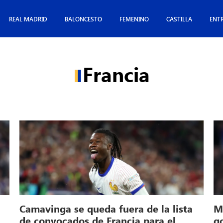
REAL MADRID
BALONCESTO
FEMENINO
CASTILLA
ENT
Francia
Camavinga se queda fuera de la lista
Mb
de convocados de Francia para el
g