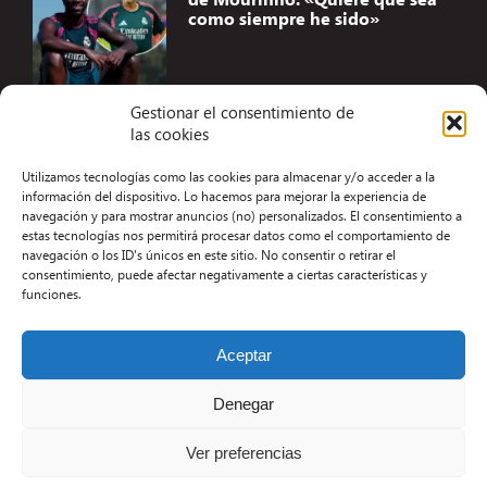
como siempre he sido»
Gestionar el consentimiento de
las cookies
Accesibilidad
Utilizamos tecnologías como las cookies para almacenar y/o acceder a la
Aviso Legal
información del dispositivo. Lo hacemos para mejorar la experiencia de
navegación y para mostrar anuncios (no) personalizados. El consentimiento a
Términos y condiciones
estas tecnologías nos permitirá procesar datos como el comportamiento de
navegación o los ID's únicos en este sitio. No consentir o retirar el
Política de privacidad
consentimiento, puede afectar negativamente a ciertas características y
funciones.
Redacción
Contacto
Aceptar
Desarrollo Web por Kiwop
Denegar
Ver preferencias