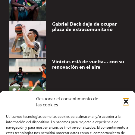
Gabriel Deck deja de ocupar
plaza de extracomunitario
Vinicius está de vuelta… con su
renovación en el aire
Gestionar el consentimiento de
las cookies
Accesibilidad
Utilizamos tecnologías como las cookies para almacenar y/o acceder a la
Aviso Legal
información del dispositivo. Lo hacemos para mejorar la experiencia de
navegación y para mostrar anuncios (no) personalizados. El consentimiento a
Términos y condiciones
estas tecnologías nos permitirá procesar datos como el comportamiento de