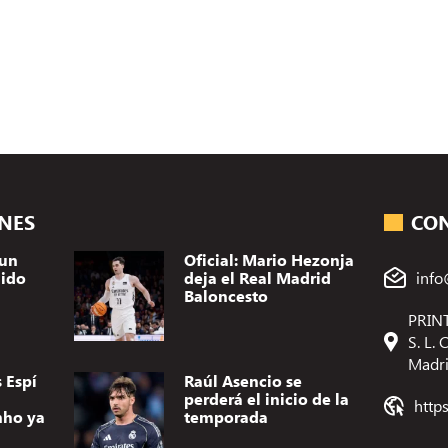
ONES
CO
 un
Oficial: Mario Hezonja
dido
deja el Real Madrid
info
Baloncesto
PRINT
S. L.
Madr
 Espí
Raúl Asencio se
perderá el inicio de la
http
nho ya
temporada