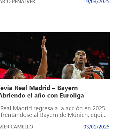
RIO PEÑALVER
19/03/2025
lgar […]
revia Real Madrid – Bayern
 Abriendo el año con Euroliga
 Real Madrid regresa a la acción en 2025
frentándose al Bayern de Múnich, equipo
n el que inició el […]
VIER CAMELLO
03/01/2025