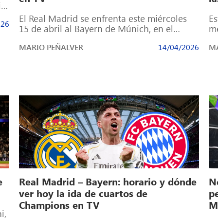
ia
El Real Madrid se enfrenta este miércoles
Es
026
15 de abril al Bayern de Múnich, en el
me
Allianz Arena, en la […]
Sa
MARIO PEÑALVER
14/04/2026
MA
e
Real Madrid – Bayern: horario y dónde
N
ver hoy la ida de cuartos de
p
Champions en TV
M
i,