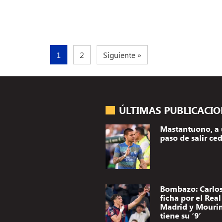
1
2
Siguiente »
ÚLTIMAS PUBLICACI
Mastantuono, a
paso de salir ce
Bombazo: Carlos
ficha por el Real
Madrid y Mouri
tiene su ‘9’