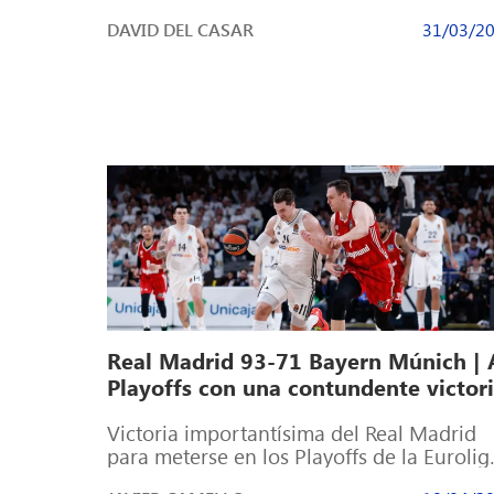
Champions por decimocuarta vez Con las
DAVID DEL CASAR
31/03/2
eliminatorias […]
Real Madrid 93-71 Bayern Múnich | 
Playoffs con una contundente victor
Victoria importantísima del Real Madrid
para meterse en los Playoffs de la Eurolig
como octavo clasificado Muy serios los d