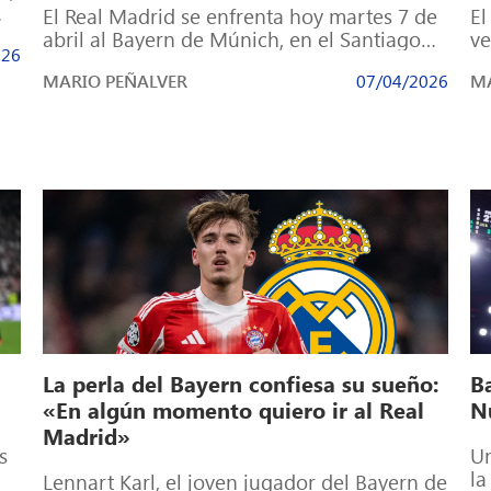
El Real Madrid se enfrenta hoy martes 7 de
El
abril al Bayern de Múnich, en el Santiago
ve
026
Bernabéu, en la […]
Ch
MARIO PEÑALVER
07/04/2026
MA
La perla del Bayern confiesa su sueño:
B
«En algún momento quiero ir al Real
N
Madrid»
s
Un
la
Lennart Karl, el joven jugador del Bayern de