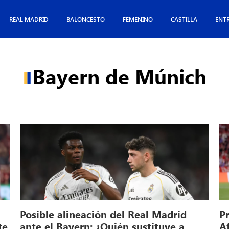
REAL MADRID
BALONCESTO
FEMENINO
CASTILLA
ENT
Bayern de Múnich
Posible alineación del Real Madrid
P
te
ante el Bayern: ¿Quién sustituye a
Af