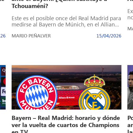
Tchouaméni?
Ex
no
Este es el posible once del Real Madrid para
vi
medirse al Bayern de Múnich, en el Allianz
MA
Arena, en la […]
026
MARIO PEÑALVER
15/04/2026
Bayern – Real Madrid: horario y dónde
P
ver la vuelta de cuartos de Champions
an
en TV
l