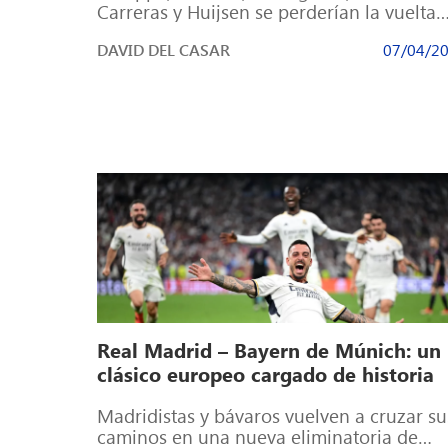
Carreras y Huijsen se perderían la vuelta
ante el Bayern si ven una amarilla La
DAVID DEL CASAR
07/04/2
Champions […]
Real Madrid – Bayern de Múnich: un
clásico europeo cargado de historia
Madridistas y bávaros vuelven a cruzar su
caminos en una nueva eliminatoria de