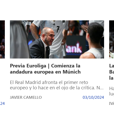
Previa Euroliga | Comienza la
La
andadura europea en Múnich
Ba
l
El Real Madrid afronta el primer reto
europeo y lo hace en el ojo de la crítica. No
Ha
ha sido […]
lu
JAVIER CAMELLO
03/10/2024
re
024
IV