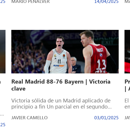
025
MARIO PEÑALVER
14/04/2025
MA
co
a
Real Madrid 88-76 Bayern | Victoria
P
clave
|
Victoria sólida de un Madrid aplicado de
El
principio a fin Un parcial en el segundo
en
cuarto marcó las distancias el […]
co
el
JAVIER CAMELLO
03/01/2025
JA
025