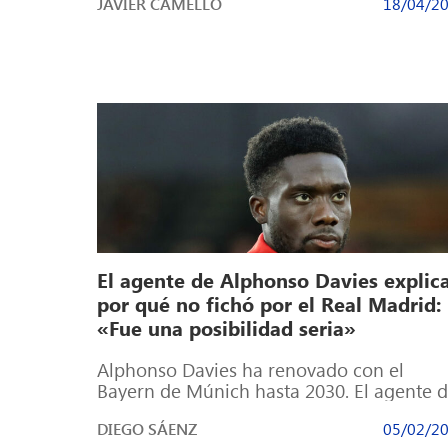
JAVIER CAMELLO
18/04/2
[…]
El agente de Alphonso Davies explic
por qué no fichó por el Real Madrid:
«Fue una posibilidad seria»
Alphonso Davies ha renovado con el
Bayern de Múnich hasta 2030. El agente d
futbolista ha desvelado que negociaron
DIEGO SÁENZ
05/02/2
«hasta […]