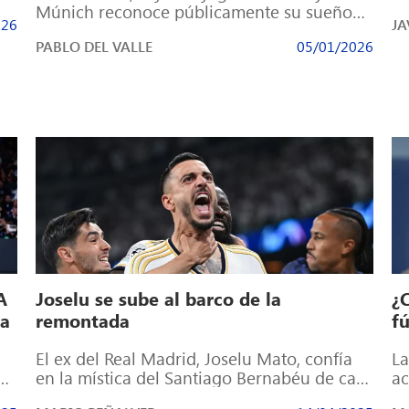
do
Múnich reconoce públicamente su sueño
026
JA
de vestir de blanco en el futuro […]
PABLO DEL VALLE
05/01/2026
A
Joselu se sube al barco de la
¿C
ia
remontada
f
El ex del Real Madrid, Joselu Mato, confía
La
a
en la mística del Santiago Bernabéu de cara
ac
e
a la vuelta ante […]
Sp