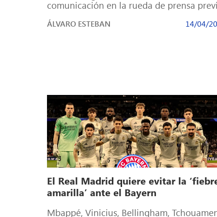
comunicación en la rueda de prensa prev
al partido de vuelta de los […]
ÁLVARO ESTEBAN
14/04/2
El Real Madrid quiere evitar la ‘fiebr
amarilla’ ante el Bayern
Mbappé, Vinicius, Bellingham, Tchouamen