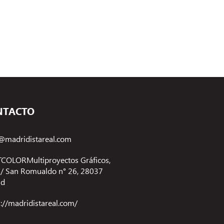
NTACTO
@madridistareal.com
COLORMultiproyectos Gráficos,
 C/ San Romualdo n° 26, 28037
id
s://madridistareal.com/