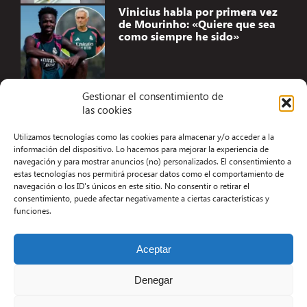
Vinicius habla por primera vez
de Mourinho: «Quiere que sea
como siempre he sido»
Gestionar el consentimiento de
las cookies
Accesibilidad
Utilizamos tecnologías como las cookies para almacenar y/o acceder a la
Aviso Legal
información del dispositivo. Lo hacemos para mejorar la experiencia de
navegación y para mostrar anuncios (no) personalizados. El consentimiento a
Términos y condiciones
estas tecnologías nos permitirá procesar datos como el comportamiento de
navegación o los ID's únicos en este sitio. No consentir o retirar el
Política de privacidad
consentimiento, puede afectar negativamente a ciertas características y
funciones.
Redacción
Contacto
Aceptar
Desarrollo Web por Kiwop
Denegar