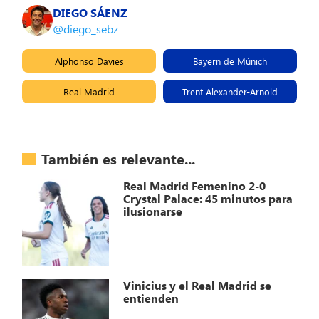
DIEGO SÁENZ
@diego_sebz
Alphonso Davies
Bayern de Múnich
Real Madrid
Trent Alexander-Arnold
También es relevante...
Real Madrid Femenino 2-0
Crystal Palace: 45 minutos para
ilusionarse
Vinicius y el Real Madrid se
entienden