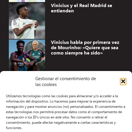
Vinicius y el Real Madrid se
entienden
Vinicius habla por primera vez
de Mourinho: «Quiere que sea
como siempre he sido»
Gestionar el consentimiento de
las cookies
Accesibilidad
Utilizamos tecnologías como las cookies para almacenar y/o acceder a la
Aviso Legal
información del dispositivo. Lo hacemos para mejorar la experiencia de
navegación y para mostrar anuncios (no) personalizados. El consentimiento a
Términos y condiciones
estas tecnologías nos permitirá procesar datos como el comportamiento de
navegación o los ID's únicos en este sitio. No consentir o retirar el
Política de privacidad
consentimiento, puede afectar negativamente a ciertas características y
funciones.
Redacción