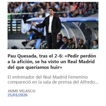
Pau Quesada, tras el 2-6: «Pedir perdón
a la afición, se ha visto un Real Madrid
del que queríamos huir»
El entrenador del Real Madrid Femenino
compareció en la sala de prensa del Alfredo
Di Stéfano tras la durísima derrota […]
JAIME VELASCO
25/03/2026