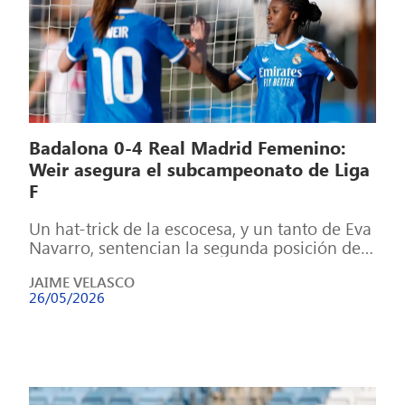
Badalona 0-4 Real Madrid Femenino:
Weir asegura el subcampeonato de Liga
F
Un hat-trick de la escocesa, y un tanto de Eva
Navarro, sentencian la segunda posición del
campeonato para el Real […]
JAIME VELASCO
26/05/2026