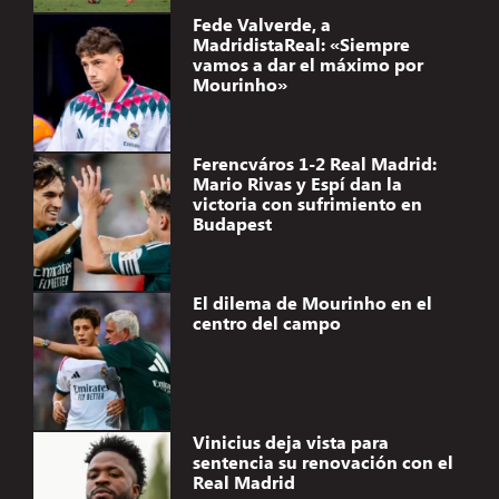
Fede Valverde, a
MadridistaReal: «Siempre
vamos a dar el máximo por
Mourinho»
Ferencváros 1-2 Real Madrid:
Mario Rivas y Espí dan la
victoria con sufrimiento en
Budapest
El dilema de Mourinho en el
centro del campo
Vinicius deja vista para
sentencia su renovación con el
Real Madrid