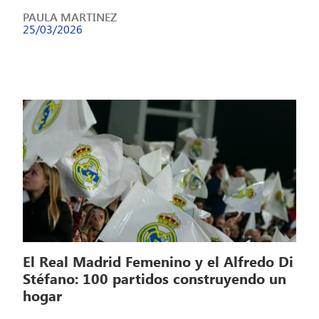
histórico ante su […]
PAULA MARTINEZ
25/03/2026
El Real Madrid Femenino y el Alfredo Di
Stéfano: 100 partidos construyendo un
hogar