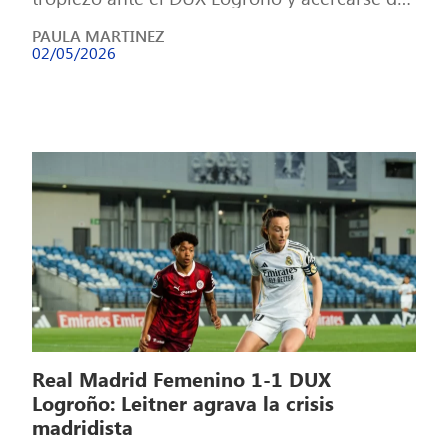
forma definitiva a la Champions El […]
PAULA MARTINEZ
02/05/2026
Real Madrid Femenino 1-1 DUX
Logroño: Leitner agrava la crisis
madridista