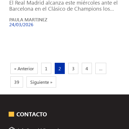
El Real Madrid alcanza este miércoles ante el
Barcelona en el Clásico de Champions los
100 encuentros oficiales disputados en […]
PAULA MARTINEZ
24/03/2026
« Anterior
1
2
3
4
…
39
Siguiente »
CONTACTO