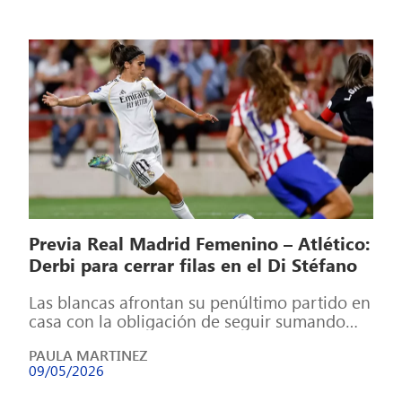
Previa Real Madrid Femenino – Atlético:
Derbi para cerrar filas en el Di Stéfano
Las blancas afrontan su penúltimo partido en
casa con la obligación de seguir sumando
para asegurar la segunda plaza El […]
PAULA MARTINEZ
09/05/2026