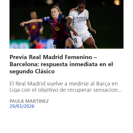
Previa Real Madrid Femenino –
Barcelona: respuesta inmediata en el
segundo Clásico
El Real Madrid vuelve a medirse al Barça en
Liga con el objetivo de recuperar sensaciones
y seguir vivas en […]
PAULA MARTINEZ
29/03/2026