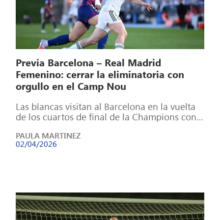
Previa Barcelona – Real Madrid
Femenino: cerrar la eliminatoria con
orgullo en el Camp Nou
Las blancas visitan al Barcelona en la vuelta
de los cuartos de final de la Champions con
el objetivo de […]
PAULA MARTINEZ
02/04/2026