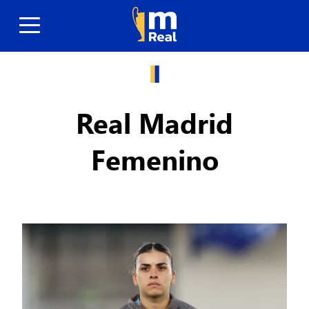
Real Madrid
Femenino