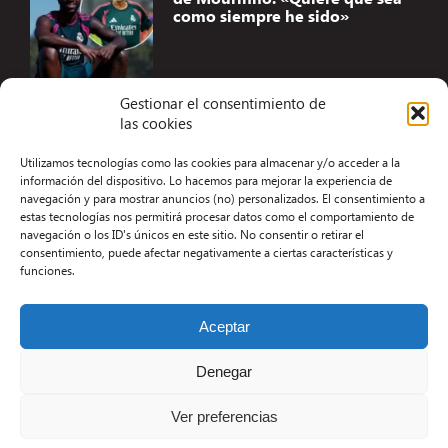
como siempre he sido»
Gestionar el consentimiento de
las cookies
Accesibilidad
Utilizamos tecnologías como las cookies para almacenar y/o acceder a la
Aviso Legal
información del dispositivo. Lo hacemos para mejorar la experiencia de
navegación y para mostrar anuncios (no) personalizados. El consentimiento a
Términos y condiciones
estas tecnologías nos permitirá procesar datos como el comportamiento de
navegación o los ID's únicos en este sitio. No consentir o retirar el
Política de privacidad
consentimiento, puede afectar negativamente a ciertas características y
funciones.
Redacción
Contacto
Aceptar
Desarrollo Web por Kiwop
Denegar
Ver preferencias