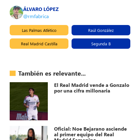
ÁLVARO LÓPEZ
@rmfabrica
Las Palmas Atlético
Raúl González
Real Madrid Castilla
Segunda B
También es relevante...
El Real Madrid vende a Gonzalo
por una cifra millonaria
Oficial: Noe Bejarano asciende
al primer equipo del Real
Madrid Femenino