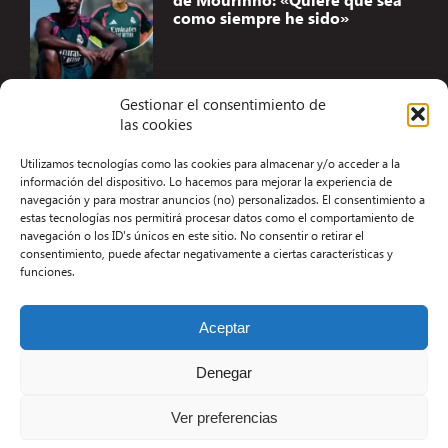
como siempre he sido»
Gestionar el consentimiento de
las cookies
Accesibilidad
Utilizamos tecnologías como las cookies para almacenar y/o acceder a la
Aviso Legal
información del dispositivo. Lo hacemos para mejorar la experiencia de
navegación y para mostrar anuncios (no) personalizados. El consentimiento a
Términos y condiciones
estas tecnologías nos permitirá procesar datos como el comportamiento de
navegación o los ID's únicos en este sitio. No consentir o retirar el
Política de privacidad
consentimiento, puede afectar negativamente a ciertas características y
funciones.
Redacción
Contacto
Aceptar
Desarrollo Web por Kiwop
Denegar
Ver preferencias