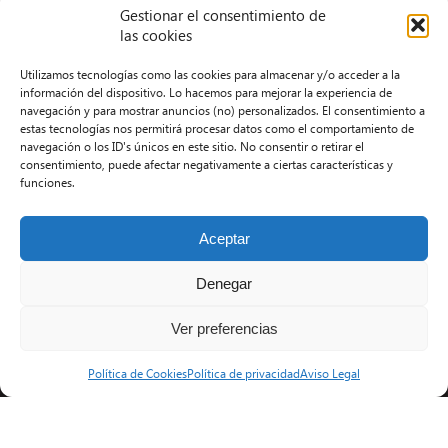
Gestionar el consentimiento de
las cookies
Vinicius habla por primera vez
de Mourinho: «Quiere que sea
Utilizamos tecnologías como las cookies para almacenar y/o acceder a la
como siempre he sido»
información del dispositivo. Lo hacemos para mejorar la experiencia de
navegación y para mostrar anuncios (no) personalizados. El consentimiento a
estas tecnologías nos permitirá procesar datos como el comportamiento de
navegación o los ID's únicos en este sitio. No consentir o retirar el
consentimiento, puede afectar negativamente a ciertas características y
funciones.
Accesibilidad
Aceptar
Aviso Legal
Denegar
Términos y condiciones
Política de privacidad
Ver preferencias
Redacción
Política de Cookies
Política de privacidad
Aviso Legal
Contacto
Desarrollo Web por Kiwop