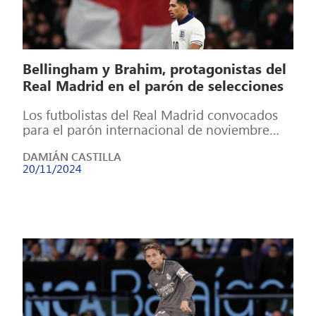
Bellingham y Brahim, protagonistas del
Real Madrid en el parón de selecciones
Los futbolistas del Real Madrid convocados
para el parón internacional de noviembre
han regresado a Madrid tras finalizar sus
DAMIÁN CASTILLA
compromisos […]
20/11/2024