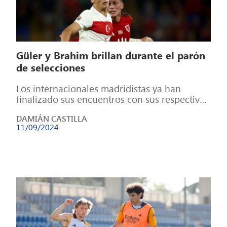
Güler y Brahim brillan durante el parón
de selecciones
Los internacionales madridistas ya han
finalizado sus encuentros con sus respectivas
selecciones y, por ende, vuelven al trabajo
DAMIÁN CASTILLA
con el […]
11/09/2024