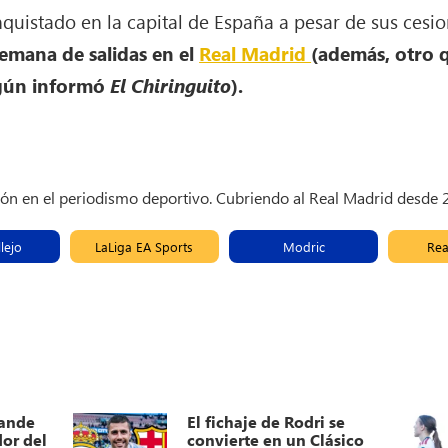
uistado en la capital de España a pesar de sus cesio
emana de salidas en el
Real Madrid
(además, otro 
egún informó
El Chiringuito
).
ión en el periodismo deportivo. Cubriendo al Real Madrid desde
lejo
LaLiga EA Sports
Modric
Rea
mande
El fichaje de Rodri se
or del
convierte en un Clásico