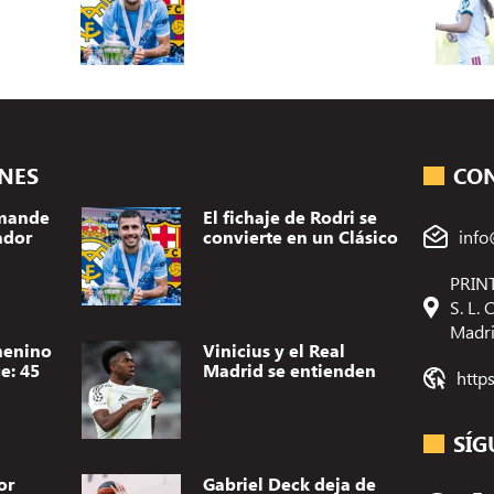
ONES
CO
omande
El fichaje de Rodri se
ador
convierte en un Clásico
info
PRINT
S. L.
Madr
menino
Vinicius y el Real
e: 45
Madrid se entienden
http
SÍG
or
Gabriel Deck deja de