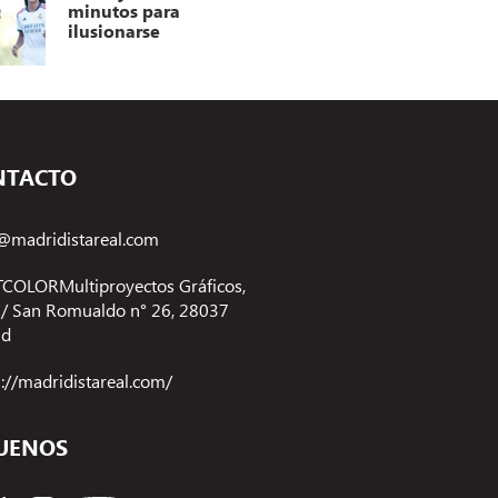
minutos para
ilusionarse
NTACTO
@madridistareal.com
COLORMultiproyectos Gráficos,
 C/ San Romualdo n° 26, 28037
id
s://madridistareal.com/
UENOS