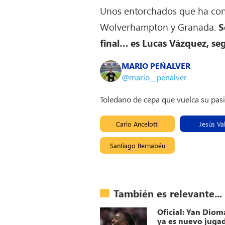
Unos entorchados que ha conq
Wolverhampton y Granada.
S
final… es Lucas Vázquez, s
MARIO PEÑALVER
@mario__penalver
Toledano de cepa que vuelca su pas
Carlo Ancelotti
Jesús Val
Santiago Bernabéu
También es relevante...
Oficial: Yan Dio
ya es nuevo jugad