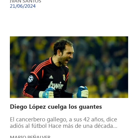
IVÁN SANTOS
temporada más. […]
21/06/2024
Diego López cuelga los guantes
El cancerbero gallego, a sus 42 años, dice
adiós al fútbol Hace más de una década
hubo un portero por […]
MARIO PEÑALVER