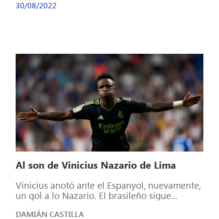
30/08/2022
Al son de Vinicius Nazario de Lima
Vinicius anotó ante el Espanyol, nuevamente,
un gol a lo Nazario. El brasileño sigue
imparable en este arranque de temporada,
DAMIÁN CASTILLA
[…]