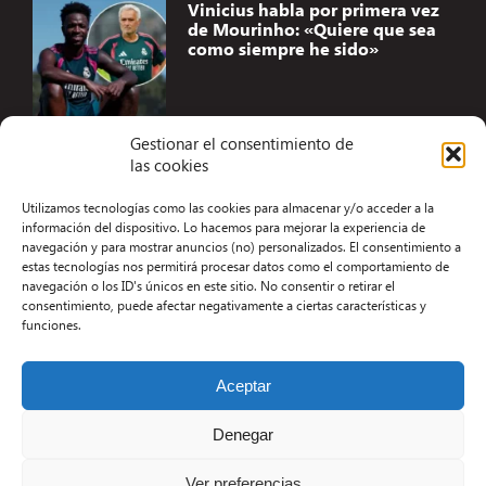
Vinicius habla por primera vez
de Mourinho: «Quiere que sea
como siempre he sido»
Gestionar el consentimiento de
las cookies
Accesibilidad
Utilizamos tecnologías como las cookies para almacenar y/o acceder a la
Aviso Legal
información del dispositivo. Lo hacemos para mejorar la experiencia de
navegación y para mostrar anuncios (no) personalizados. El consentimiento a
Términos y condiciones
estas tecnologías nos permitirá procesar datos como el comportamiento de
navegación o los ID's únicos en este sitio. No consentir o retirar el
Política de privacidad
consentimiento, puede afectar negativamente a ciertas características y
funciones.
Redacción
Contacto
Aceptar
Desarrollo Web por Kiwop
Denegar
Ver preferencias