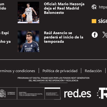
 un
Oficial: Mario Hezonja
http
dido
deja el Real Madrid
Baloncesto
SÍG
 Espí
Raúl Asencio se
perderá el inicio de la
nho ya
temporada
érminos y condiciones
Política de privacidad
Redacción