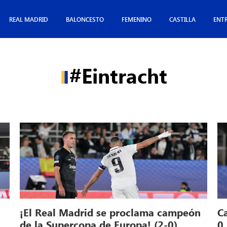
REAL MADRID
BALONCESTO
FEMENINO
CASTILLA
ENT
#Eintracht
¡El Real Madrid se proclama campeón
Ca
de la Supercopa de Europa! (2-0)
0 