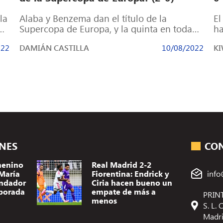
la
Alaba y Benzema dan el título de la
El
Supercopa de Europa, y la quinta en toda
ha
su historia. Tras un […]
fo
022
DAMIÁN CASTILLA
10/08/2022
K
ONES
CO
menino
Real Madrid 2-2
 María
Fiorentina: Endrick y
info
ndador
Ciria hacen bueno un
porada
empate de más a
PRINT
menos
S. L.
Madr