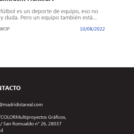
 fútbol es un deporte de equipo, eso no
y duda. Pero un equipo también está
rmado por individuos que […]
IWOP
10/08/2022
NTACTO
@madridistareal.com
COLORMultiproyectos Gráficos,
 C/ San Romualdo n° 26, 28037
id