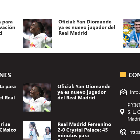
a para
Oficial: Yan Diomande
ovación
ya es nuevo jugador del
d
Real Madrid
ONES
CO
ta para
Oficial: Yan Diomande
ya es nuevo jugador
info
el Real
del Real Madrid
PRINT
S. L.
Madr
ri se
Real Madrid Femenino
Clásico
2-0 Crystal Palace: 45
http
minutos para