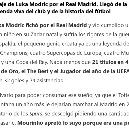
aje de Luka Modric por el Real Madrid. Llegó de l
enda viva del club y de la historia del fútbol
ka Modric fichó por el Real Madrid
y vio cumplido u
niño en su Zadar natal y sufría los rigores de la gue
 espalda, el pequeño genio croata ya es una leyenda d
 Champions, cuatro Supercopas de Europa, cuatro Mund
 y una Copa del Rey. Nada menos que
21 títulos en 
 de Oro, el The Best y el Jugador del año de la UEF
 32 goles y 74 asistencias.
lvario para poder consumar ese sueño, ya que el Tot
antaba un año más le dejarían marchar al Madrid en 2
tario de los
Spurs
, se descolgó pidiendo una cantida
asarle.
Mourinho apretó lo suyo porque era una pe