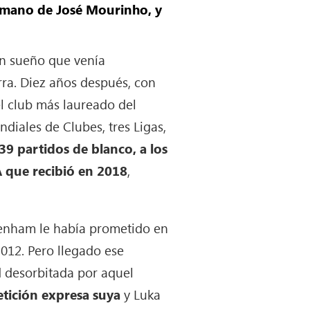
a mano de José Mourinho, y
n sueño que venía
rra. Diez años después, con
el club más laureado del
iales de Clubes, tres Ligas,
439 partidos de blanco, a los
A que recibió en 2018
,
tenham le había prometido en
012. Pero llegado ese
d desorbitada por aquel
tición expresa suya
y Luka