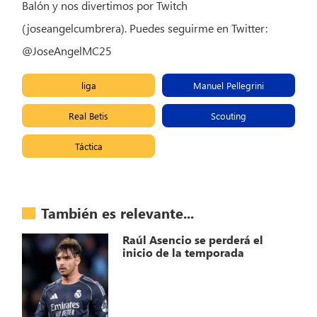
Balón y nos divertimos por Twitch
(joseangelcumbrera). Puedes seguirme en Twitter:
@JoseAngelMC25
liga
Manuel Pellegrini
Real Betis
Scouting
Táctica
También es relevante...
Raúl Asencio se perderá el
inicio de la temporada