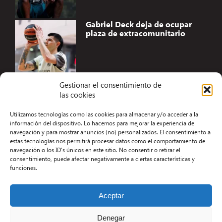
Gabriel Deck deja de ocupar
plaza de extracomunitario
Gestionar el consentimiento de
las cookies
Accesibilidad
Utilizamos tecnologías como las cookies para almacenar y/o acceder a la
Aviso Legal
información del dispositivo. Lo hacemos para mejorar la experiencia de
navegación y para mostrar anuncios (no) personalizados. El consentimiento a
Términos y condiciones
estas tecnologías nos permitirá procesar datos como el comportamiento de
navegación o los ID's únicos en este sitio. No consentir o retirar el
Política de privacidad
consentimiento, puede afectar negativamente a ciertas características y
funciones.
Redacción
Contacto
Aceptar
Desarrollo Web por Kiwop
Denegar