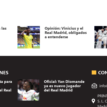
 las
Opinión: Vinícius y el
Real Madrid, obligados
a entenderse
ONES
CO
ta para
Oficial: Yan Diomande
ya es nuevo jugador
info
el Real
del Real Madrid
PRINT
S. L.
Madr