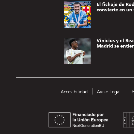
El fichaje de Rod
convierte en un 
Vinicius y el Rea
Madrid se entie
Accesibilidad
Aviso Legal
T