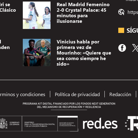
ri se
Real Madrid Femenino
Clásico
2-0 Crystal Palace: 45
http
minutos para
ilusionarse
SÍG
l
Vinicius habla por
nden
primera vez de
Mourinho: «Quiere que
sea como siempre he
sido»
Utilizamos t
dispositivo.
(no) persona
érminos y condiciones
Política de privacidad
Redacción
como el comp
el consentimi
A