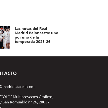
Las notas del Real
Madrid Baloncesto: uno
por uno de la
temporada 2025-26
NTACTO
@madridistareal.com
COLORMultiproyectos Gráficos,
 C/ San Romualdo n° 26, 28037
id