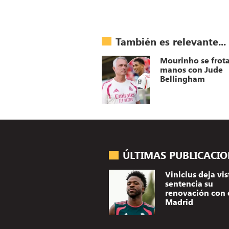
También es relevante...
Mourinho se frota
manos con Jude
Bellingham
ÚLTIMAS PUBLICACI
Vinicius deja vis
sentencia su
renovación con 
Madrid