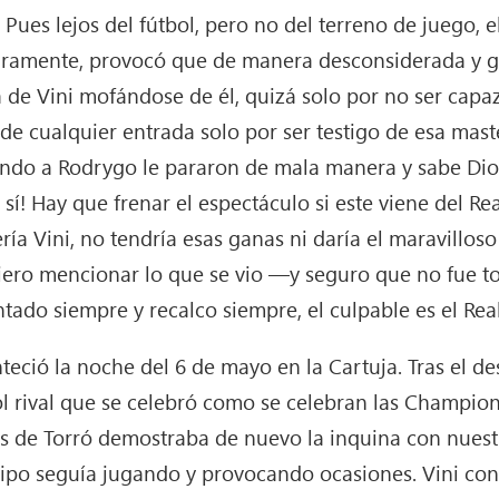
Pues lejos del fútbol, pero no del terreno de juego,
uramente, provocó que de manera desconsiderada y g
de Vini mofándose de él, quizá solo por no ser capaz 
e cualquier entrada solo por ser testigo de esa master
ando a Rodrygo le pararon de mala manera y sabe Dio
h, sí! Hay que frenar el espectáculo si este viene del R
a Vini, no tendría esas ganas ni daría el maravillos
iero mencionar lo que se vio —y seguro que no fue t
tado siempre y recalco siempre, el culpable es el Rea
eció la noche del 6 de mayo en la Cartuja. Tras el des
ol rival que se celebró como se celebran las Champio
jos de Torró demostraba de nuevo la inquina con nues
uipo seguía jugando y provocando ocasiones. Vini con