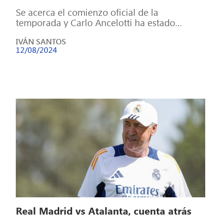
Se acerca el comienzo oficial de la
temporada y Carlo Ancelotti ha estado
probando bastantes cosas en los últimos
IVÁN SANTOS
entrenamientos. […]
12/08/2024
Real Madrid vs Atalanta, cuenta atrás