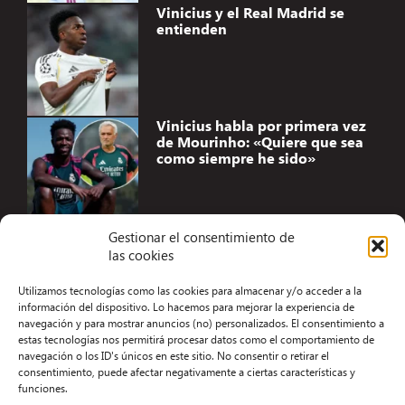
Vinicius y el Real Madrid se
entienden
Vinicius habla por primera vez
de Mourinho: «Quiere que sea
como siempre he sido»
Gestionar el consentimiento de
las cookies
Accesibilidad
Utilizamos tecnologías como las cookies para almacenar y/o acceder a la
Aviso Legal
información del dispositivo. Lo hacemos para mejorar la experiencia de
navegación y para mostrar anuncios (no) personalizados. El consentimiento a
Términos y condiciones
estas tecnologías nos permitirá procesar datos como el comportamiento de
navegación o los ID's únicos en este sitio. No consentir o retirar el
Política de privacidad
consentimiento, puede afectar negativamente a ciertas características y
funciones.
Redacción