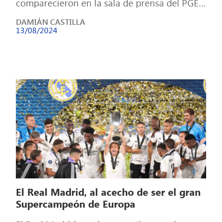
comparecieron en la sala de prensa del PGE
Narodowy de Varsovia, y se trataron temas
DAMIÁN CASTILLA
[…]
13/08/2024
El Real Madrid, al acecho de ser el gran
Supercampeón de Europa