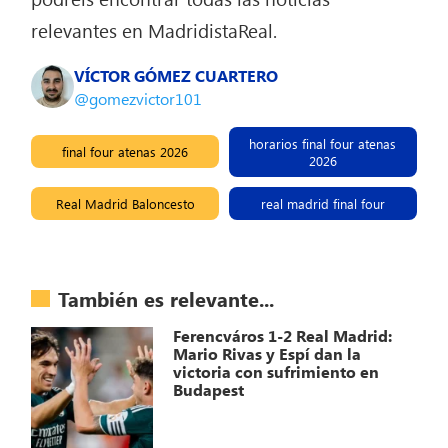
relevantes en MadridistaReal.
VÍCTOR GÓMEZ CUARTERO
@gomezvictor101
horarios final four atenas
final four atenas 2026
2026
Real Madrid Baloncesto
real madrid final four
También es relevante...
Ferencváros 1-2 Real Madrid:
Mario Rivas y Espí dan la
victoria con sufrimiento en
Budapest