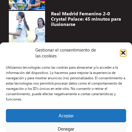
Real Madrid Femenino 2-0
Crystal Palace: 45 minutos para
ilusionarse
Gestionar el consentimiento de
las cookies
Accesibilidad
Utilizamos tecnologías como las cookies para almacenar y/o acceder a la
Aviso Legal
información del dispositivo. Lo hacemos para mejorar la experiencia de
navegación y para mostrar anuncios (no) personalizados. El consentimiento a
Términos y condiciones
estas tecnologías nos permitirá procesar datos como el comportamiento de
navegación o los ID's únicos en este sitio. No consentir o retirar el
Política de privacidad
consentimiento, puede afectar negativamente a ciertas características y
funciones.
Redacción
Contacto
Aceptar
Desarrollo Web por Kiwop
Denegar