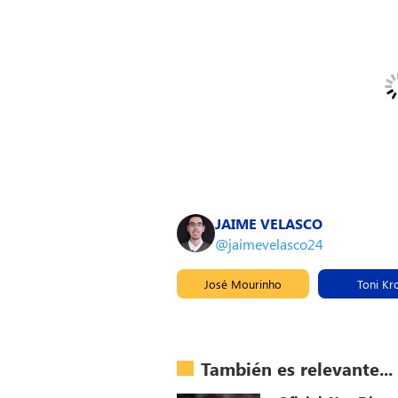
JAIME VELASCO
@jaimevelasco24
José Mourinho
Toni Kr
También es relevante...
Oficial: Yan Dio