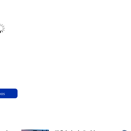
Haz clic para aceptar cookies de marketing
y permitir este contenido
oos
mande
El fichaje de Rodri se