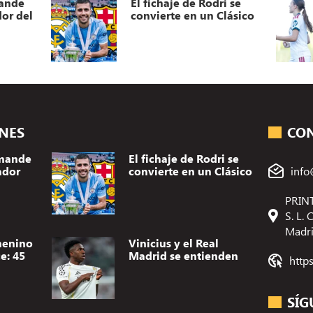
or del
convierte en un Clásico
ONES
CO
omande
El fichaje de Rodri se
ador
convierte en un Clásico
info
PRINT
S. L.
Madr
menino
Vinicius y el Real
e: 45
Madrid se entienden
http
SÍG