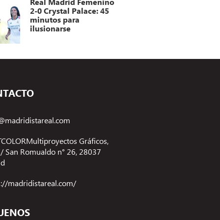
2-0 Crystal Palace: 45
minutos para
ilusionarse
NTACTO
@madridistareal.com
COLORMultiproyectos Gráficos,
 C/ San Romualdo n° 26, 28037
id
s://madridistareal.com/
UENOS