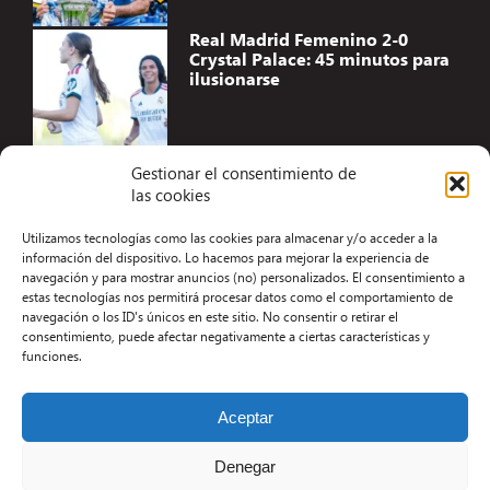
Real Madrid Femenino 2-0
Crystal Palace: 45 minutos para
ilusionarse
Gestionar el consentimiento de
las cookies
Accesibilidad
Utilizamos tecnologías como las cookies para almacenar y/o acceder a la
Aviso Legal
información del dispositivo. Lo hacemos para mejorar la experiencia de
navegación y para mostrar anuncios (no) personalizados. El consentimiento a
Términos y condiciones
estas tecnologías nos permitirá procesar datos como el comportamiento de
navegación o los ID's únicos en este sitio. No consentir o retirar el
Política de privacidad
consentimiento, puede afectar negativamente a ciertas características y
funciones.
Redacción
Contacto
Aceptar
Desarrollo Web por Kiwop
Denegar