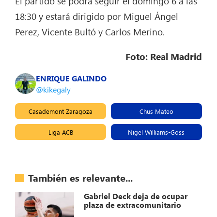
El partido se podrá seguir el domingo 6 a las
18:30 y estará dirigido por Miguel Ángel
Perez, Vicente Bultó y Carlos Merino.
Foto: Real Madrid
ENRIQUE GALINDO
@kikegaly
Casademont Zaragoza
Chus Mateo
Liga ACB
Nigel Williams-Goss
También es relevante...
Gabriel Deck deja de ocupar
plaza de extracomunitario