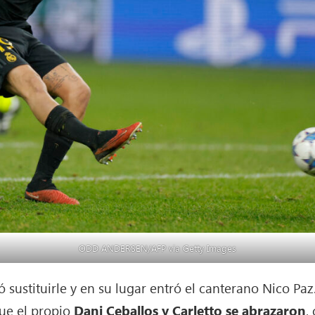
ODD ANDERSEN/AFP via Getty Images
ió sustituirle y en su lugar entró el canterano Nico Pa
que el propio
Dani Ceballos y Carletto se abrazaron
,