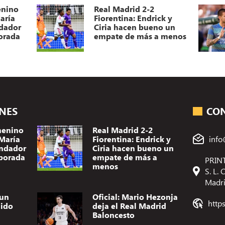
enino
Real Madrid 2-2
aría
Fiorentina: Endrick y
dador
Ciria hacen bueno un
orada
empate de más a menos
ONES
CO
menino
Real Madrid 2-2
 María
Fiorentina: Endrick y
info
ndador
Ciria hacen bueno un
porada
empate de más a
PRINT
menos
S. L.
Madr
 un
Oficial: Mario Hezonja
http
dido
deja el Real Madrid
Baloncesto