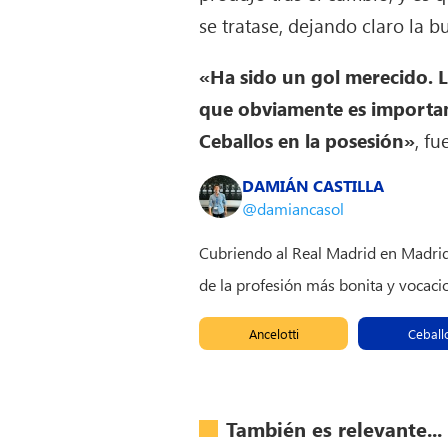
se tratase, dejando claro la 
«Ha sido un gol merecido. L
que obviamente es important
Ceballos en la posesión»
, f
DAMIÁN CASTILLA
@damiancasol
Cubriendo al Real Madrid en Madridi
de la profesión más bonita y vocacio
Ancelotti
Ceball
También es relevante...