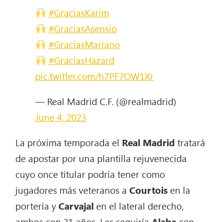
#GraciasKarim
#GraciasAsensio
#GraciasMariano
#GraciasHazard
pic.twitter.com/h7PF7OW1Xr
— Real Madrid C.F. (@realmadrid)
June 4, 2023
La próxima temporada el
Real Madrid
tratará
de apostar por una plantilla rejuvenecida
cuyo once titular podría tener como
jugadores más veteranos a
Courtois
en la
portería y
Carvajal
en el lateral derecho,
ambos con 31 años. Les seguiría
Alaba
con