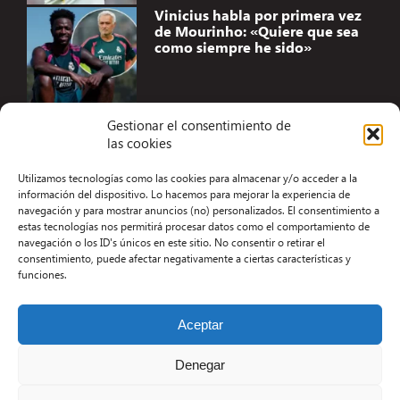
Vinicius habla por primera vez
de Mourinho: «Quiere que sea
como siempre he sido»
Gestionar el consentimiento de
las cookies
Accesibilidad
Utilizamos tecnologías como las cookies para almacenar y/o acceder a la
Aviso Legal
información del dispositivo. Lo hacemos para mejorar la experiencia de
navegación y para mostrar anuncios (no) personalizados. El consentimiento a
Términos y condiciones
estas tecnologías nos permitirá procesar datos como el comportamiento de
navegación o los ID's únicos en este sitio. No consentir o retirar el
Política de privacidad
consentimiento, puede afectar negativamente a ciertas características y
funciones.
Redacción
Contacto
Aceptar
Desarrollo Web por Kiwop
Denegar