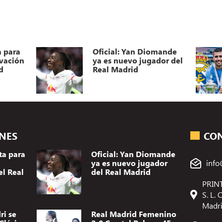
a para
Oficial: Yan Diomande
ovación
ya es nuevo jugador del
d
Real Madrid
ONES
CO
ta para
Oficial: Yan Diomande
ya es nuevo jugador
info
el Real
del Real Madrid
PRINT
S. L.
Madr
ri se
Real Madrid Femenino