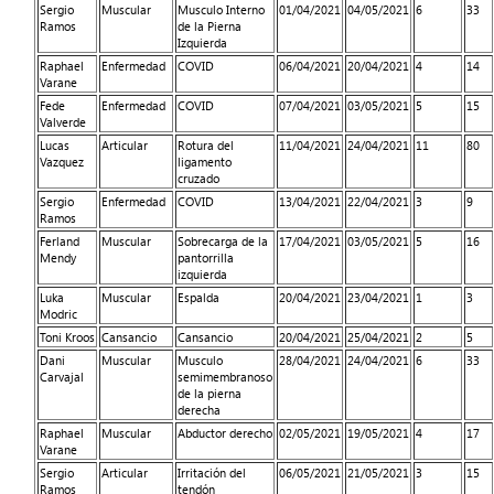
Sergio
Muscular
Musculo Interno
01/04/2021
04/05/2021
6
33
Ramos
de la Pierna
Izquierda
Raphael
Enfermedad
COVID
06/04/2021
20/04/2021
4
14
Varane
Fede
Enfermedad
COVID
07/04/2021
03/05/2021
5
15
Valverde
Lucas
Articular
Rotura del
11/04/2021
24/04/2021
11
80
Vazquez
ligamento
cruzado
Sergio
Enfermedad
COVID
13/04/2021
22/04/2021
3
9
Ramos
Ferland
Muscular
Sobrecarga de la
17/04/2021
03/05/2021
5
16
Mendy
pantorrilla
izquierda
Luka
Muscular
Espalda
20/04/2021
23/04/2021
1
3
Modric
Toni Kroos
Cansancio
Cansancio
20/04/2021
25/04/2021
2
5
Dani
Muscular
Musculo
28/04/2021
24/04/2021
6
33
Carvajal
semimembranoso
de la pierna
derecha
Raphael
Muscular
Abductor derecho
02/05/2021
19/05/2021
4
17
Varane
Sergio
Articular
Irritación del
06/05/2021
21/05/2021
3
15
Ramos
tendón