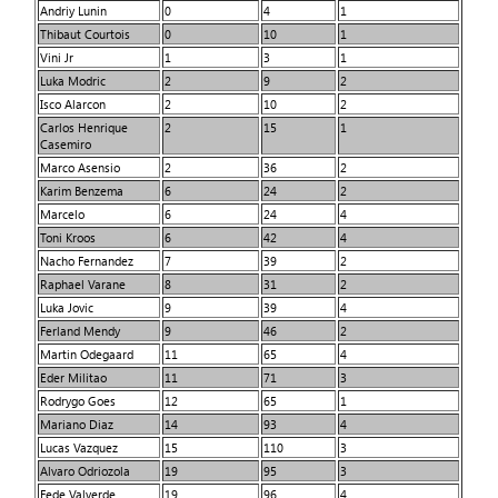
Andriy Lunin
0
4
1
Thibaut Courtois
0
10
1
Vini Jr
1
3
1
Luka Modric
2
9
2
Isco Alarcon
2
10
2
Carlos Henrique
2
15
1
Casemiro
Marco Asensio
2
36
2
Karim Benzema
6
24
2
Marcelo
6
24
4
Toni Kroos
6
42
4
Nacho Fernandez
7
39
2
Raphael Varane
8
31
2
Luka Jovic
9
39
4
Ferland Mendy
9
46
2
Martin Odegaard
11
65
4
Eder Militao
11
71
3
Rodrygo Goes
12
65
1
Mariano Diaz
14
93
4
Lucas Vazquez
15
110
3
Alvaro Odriozola
19
95
3
Fede Valverde
19
96
4