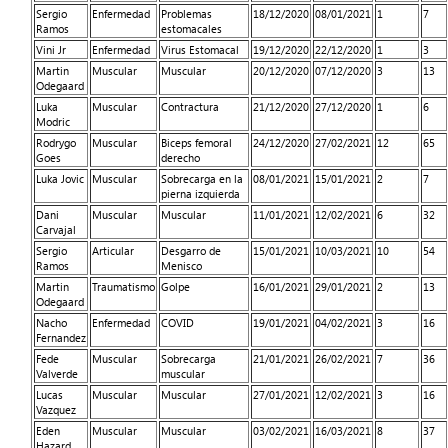
Sergio
Enfermedad
Problemas
18/12/2020
08/01/2021
1
7
Ramos
estomacales
Vini Jr
Enfermedad
Virus Estomacal
19/12/2020
22/12/2020
1
3
Martin
Muscular
Muscular
20/12/2020
07/12/2020
3
13
Odegaard
Luka
Muscular
Contractura
21/12/2020
27/12/2020
1
6
Modric
Rodrygo
Muscular
Biceps femoral
24/12/2020
27/02/2021
12
65
Goes
derecho
Luka Jovic
Muscular
Sobrecarga en la
08/01/2021
15/01/2021
2
7
pierna izquierda
Dani
Muscular
Muscular
11/01/2021
12/02/2021
6
32
Carvajal
Sergio
Articular
Desgarro de
15/01/2021
10/03/2021
10
54
Ramos
Menisco
Martin
Traumatismo
Golpe
16/01/2021
29/01/2021
2
13
Odegaard
Nacho
Enfermedad
COVID
19/01/2021
04/02/2021
3
16
Fernandez
Fede
Muscular
Sobrecarga
21/01/2021
26/02/2021
7
36
Valverde
muscular
Lucas
Muscular
Muscular
27/01/2021
12/02/2021
3
16
Vazquez
Eden
Muscular
Muscular
03/02/2021
16/03/2021
8
37
Hazard