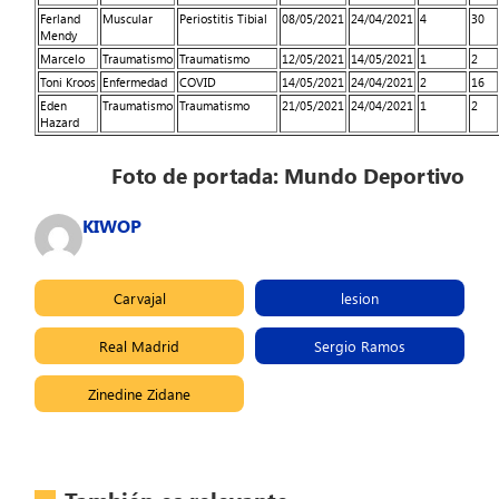
Ferland
Muscular
Periostitis Tibial
08/05/2021
24/04/2021
4
30
Mendy
Marcelo
Traumatismo
Traumatismo
12/05/2021
14/05/2021
1
2
Toni Kroos
Enfermedad
COVID
14/05/2021
24/04/2021
2
16
Eden
Traumatismo
Traumatismo
21/05/2021
24/04/2021
1
2
Hazard
Foto de portada: Mundo Deportivo
KIWOP
Carvajal
lesion
Real Madrid
Sergio Ramos
Zinedine Zidane