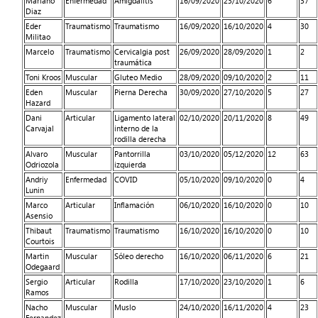
Mariano
Enfermedad
Amigdalitis
16/09/2020
23/10/2020
6
37
Diaz
Eder
Traumatismo
Traumatismo
16/09/2020
16/10/2020
4
30
Militao
Marcelo
Traumatismo
Cervicalgia post
26/09/2020
28/09/2020
1
2
traumática
Toni Kroos
Muscular
Gluteo Medio
28/09/2020
09/10/2020
2
11
Eden
Muscular
Pierna Derecha
30/09/2020
27/10/2020
5
27
Hazard
Dani
Articular
Ligamento lateral
02/10/2020
20/11/2020
8
49
Carvajal
interno de la
rodilla derecha
Alvaro
Muscular
Pantorrilla
03/10/2020
05/12/2020
12
63
Odriozola
izquierda
Andriy
Enfermedad
COVID
05/10/2020
09/10/2020
0
4
Lunin
Marco
Articular
Inflamación
06/10/2020
16/10/2020
0
10
Asensio
Thibaut
Traumatismo
Traumatismo
16/10/2020
16/10/2020
0
10
Courtois
Martin
Muscular
Sóleo derecho
16/10/2020
06/11/2020
6
21
Odegaard
Sergio
Articular
Rodilla
17/10/2020
23/10/2020
1
6
Ramos
Nacho
Muscular
Muslo
24/10/2020
16/11/2020
4
23
Fernandez