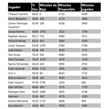
%
Minutos de
Minutos
Minutos
Jugador
Uso
Baja
Disponible
jugados
Thibaut Courtois
98.07
0
4710
4590
Karim Benzema
93.81
540
4170
3884
Carlos Henrique
92.40
180
4260
3940
Casemiro
Sergio Ramos
90.40
2700
2010
1790
Raphael Varane
90.17
720
3990
3571
Ferland Mendy
84.23
810
3900
3260
Lucas Vazquez
83.48
1350
3360
2780
Luka Modric
82.68
180
4530
3721
Toni Kroos
78.25
540
4080
3193
Dani Carvajal
76.10
3150
1470
1119
Nacho Fernandez
69.20
630
3990
2763
Fede Valverde
66.06
1710
3000
1962
Vini Jr
59.30
90
4620
2722
Marco Asensio
58.08
180
4530
2614
Eden Hazard
47.40
2790
1920
896
Eder Militao
46.85
990
3720
1729
Rodrygo Goes
36.05
1080
3630
1298
Marcelo
32.34
540
4170
1339
Alvaro Odriozola
32.25
1710
3000
958
Isco Alarcon
24.26
180
4530
1092