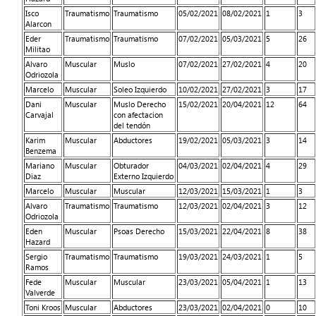
Isco
Traumatismo
Traumatismo
05/02/2021
08/02/2021
1
3
Alarcon
Eder
Traumatismo
Traumatismo
07/02/2021
05/03/2021
5
26
Militao
Alvaro
Muscular
Muslo
07/02/2021
27/02/2021
4
20
Odriozola
Marcelo
Muscular
Soleo Izquierdo
10/02/2021
27/02/2021
3
17
Dani
Muscular
Muslo Derecho
15/02/2021
20/04/2021
12
64
Carvajal
con afectacion
del tendón
Karim
Muscular
Abductores
19/02/2021
05/03/2021
3
14
Benzema
Mariano
Muscular
Obturador
04/03/2021
02/04/2021
4
29
Diaz
Externo Izquierdo
Marcelo
Muscular
Muscular
12/03/2021
15/03/2021
1
3
Alvaro
Traumatismo
Traumatismo
12/03/2021
02/04/2021
3
12
Odriozola
Eden
Muscular
Psoas Derecho
15/03/2021
22/04/2021
8
38
Hazard
Sergio
Traumatismo
Traumatismo
19/03/2021
24/03/2021
1
5
Ramos
Fede
Muscular
Muscular
23/03/2021
05/04/2021
1
13
Valverde
Toni Kroos
Muscular
Abductores
23/03/2021
02/04/2021
0
10