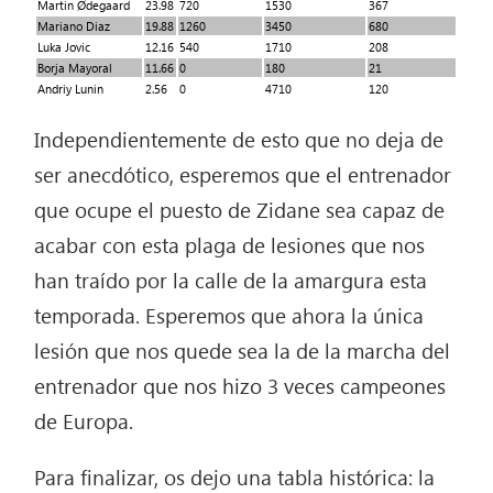
Martin Ødegaard
23.98
720
1530
367
Mariano Diaz
19.88
1260
3450
680
Luka Jovic
12.16
540
1710
208
Borja Mayoral
11.66
0
180
21
Andriy Lunin
2.56
0
4710
120
Independientemente de esto que no deja de
ser anecdótico, esperemos que el entrenador
que ocupe el puesto de Zidane sea capaz de
acabar con esta plaga de lesiones que nos
han traído por la calle de la amargura esta
temporada. Esperemos que ahora la única
lesión que nos quede sea la de la marcha del
entrenador que nos hizo 3 veces campeones
de Europa.
Para finalizar, os dejo una tabla histórica: la