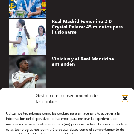
Real Madrid Femenino 2-0
Crystal Palace: 45 minutos para
ilusionarse
Vinicius y el Real Madrid se
entienden
Gestionar el consentimiento de
las cookies
Accesibilidad
Utilizamos tecnologías como las cookies para almacenar y/o acceder a la
Aviso Legal
información del dispositivo. Lo hacemos para mejorar la experiencia de
navegación y para mostrar anuncios (no) personalizados. El consentimiento a
Términos y condiciones
estas tecnologías nos permitirá procesar datos como el comportamiento de