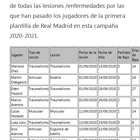
de todas las lesiones /enfermedades por las
que han pasado los jugadores de la primera
plantilla de Real Madrid en esta campaña
2020-2021.
Días
Tipo de
Fecha de la
Fecha de
Partidos
Jugador
Lesión
de
Lesion
lesión
Alta
de Baja
Baja
Mariano
Traumatismo
Traumatismo
01/09/2020
15/09/2020
0
14
Diaz
Martin
Articular
Rodilla
01/09/2020
19/09/2020
0
18
Odegaard
Eden
Traumatismo
Traumatismo
01/09/2020
28/09/2020
2
27
Hazard
Marco
Traumatismo
Traumatismo
02/09/2020
28/09/2020
2
26
Asensio
Lucas
Muscular
Muscular
11/09/2020
25/09/2020
1
14
Vazquez
Luka Jovic
Traumatismo
Traumatismo
13/09/2020
19/09/2020
0
6
Isco
Articular
Esguince de
15/09/2020
22/09/2020
1
7
Alarcon
tobillo