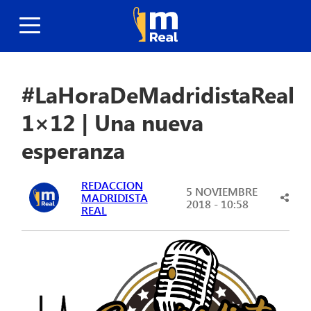
#LaHoraDeMadridistaReal
1×12 | Una nueva
esperanza
REDACCION
5 NOVIEMBRE
MADRIDISTA
2018 - 10:58
REAL