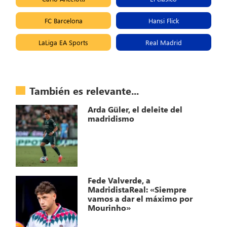
FC Barcelona
Hansi Flick
LaLiga EA Sports
Real Madrid
También es relevante...
Arda Güler, el deleite del
madridismo
Fede Valverde, a
MadridistaReal: «Siempre
vamos a dar el máximo por
Mourinho»