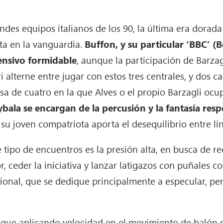
ndes equipos italianos de los 90, la última era dorada
ta en la vanguardia.
Buffon, y su particular ‘BBC’ (Bo
ensivo formidable
, aunque la participación de Barzag
ri alterne entre jugar con estos tres centrales, y dos ca
a de cuatro en la que Alves o el propio Barzagli ocu
bala se encargan de la percusión y la fantasía res
su joven compatriota aporta el desequilibrio entre lí
e tipo de encuentros es la presión alta, en busca de 
or, ceder la iniciativa y lanzar latigazos con puñales
ional, que se dedique principalmente a especular, pe
que aplicando velocidad en el movimiento de balón s