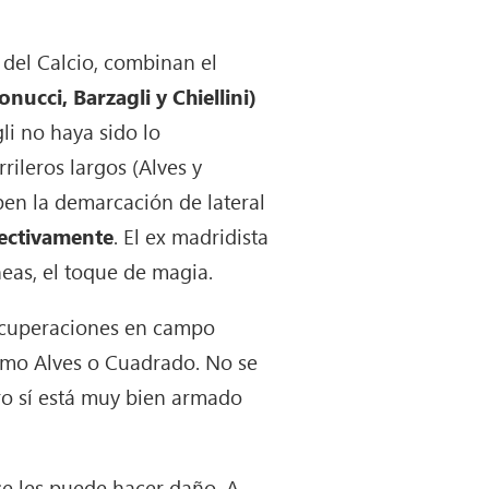
 del Calcio, combinan el
nucci, Barzagli y Chiellini)
li no haya sido lo
rrileros largos (Alves y
pen la demarcación de lateral
pectivamente
. El ex madridista
neas, el toque de magia.
recuperaciones en campo
 como Alves o Cuadrado. No se
ro sí está muy bien armado
e les puede hacer daño. A