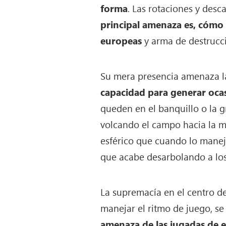
forma
. Las rotaciones y desc
principal amenaza es, cómo 
europeas
y arma de destrucció
Su mera presencia amenaza la
capacidad para genera
r
ocas
queden en el banquillo o la g
volcando el campo hacia la m
esférico que cuando lo maneja
que acabe desarbolando a los 
La supremacía en el centro d
manejar el ritmo de juego, s
amenaza de las jugadas de e