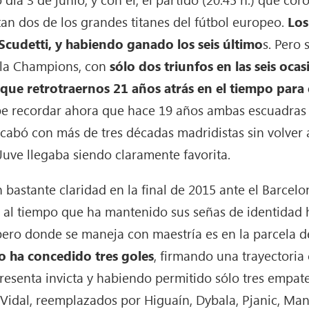
tan dos de los grandes titanes del fútbol europeo.
Los
Scudetti, y habiendo ganado los seis último
s. Pero 
r la Champions, con
sólo dos triunfos en las seis oca
 que retrotraernos 21 años atrás en el tiempo para
be recordar ahora que hace 19 años ambas escuadras
abó con más de tres décadas madridistas sin volver a l
 Juve llegaba siendo claramente favorita.
n bastante claridad en la final de 2015 ante el Barcel
 al tiempo que ha mantenido sus señas de identidad h
 pero donde se maneja con maestría es en la parcela 
o ha concedido tres goles
, firmando una trayectoria
 presenta invicta y habiendo permitido sólo tres empat
 Vidal, reemplazados por Higuaín, Dybala, Pjanic, Man