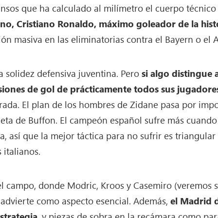
ansos que ha calculado al milímetro el cuerpo técnic
no, Cristiano Ronaldo, máximo goleador de la hist
n masiva en las eliminatorias contra el Bayern o el At
 solidez defensiva juventina. Pero
si algo distingue 
iones de gol de prácticamente todos sus jugadore
rada. El plan de los hombres de Zidane pasa por impo
eta de Buffon. El campeón español sufre más cuando se
, así que la mejor táctica para no sufrir es triangula
italianos.
el campo, donde Modric, Kroos y Casemiro (veremos s
e advierte como aspecto esencial. Además,
el Madrid 
strategia
, y piezas de sobra en la recámara como p