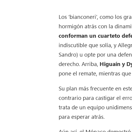
Los ‘bianconeri’, como los gra
hormigón atrás con la dinami
conforman un cuarteto def
indiscutible que solía, y Alleg
Sandro) u opte por una defens
derecho. Arriba,
Higuaín y Dy
pone el remate, mientras que 
Su plan más frecuente en est
contrario para castigar el err
trata de un equipo unidimens
para esperar atrás.
Aún así, el Mónaco demostró 