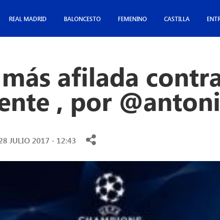
REAL MADRID
BALONCESTO
FEMENINO
CASTILLA
ENT
más afilada contra
tente , por @anton
28 JULIO 2017 - 12:43