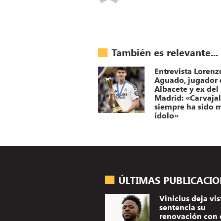
También es relevante...
Entrevista Lorenz
Aguado, jugador 
Albacete y ex del
Madrid: «Carvaja
siempre ha sido 
ídolo»
ÚLTIMAS PUBLICACI
Vinicius deja vis
sentencia su
renovación con 