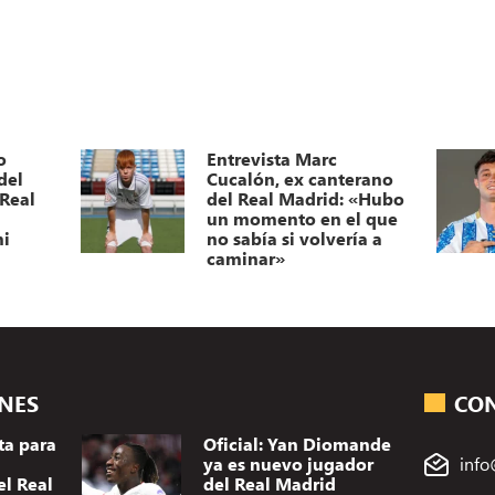
o
Entrevista Marc
del
Cucalón, ex canterano
 Real
del Real Madrid: «Hubo
l
un momento en el que
mi
no sabía si volvería a
caminar»
ONES
CO
ta para
Oficial: Yan Diomande
ya es nuevo jugador
info
el Real
del Real Madrid