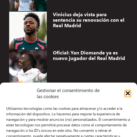
Vinicius deja vista para
sentencia su renovación con el
Real Madrid
Oficial: Yan Diomande ya es
nuevo jugador del Real Madrid
Gestionar el consentimiento de
las cookies
Accesibilidad
Utilizamos tecnologías como las cookies para almacenar y/o acceder a la
Aviso Legal
información del dispositivo. Lo hacemos para mejorar la experiencia de
navegación y para mostrar anuncios (no) personalizados. El consentimiento a
Términos y condiciones
estas tecnologías nos permitirá procesar datos como el comportamiento de
navegación o los ID's únicos en este sitio. No consentir o retirar el
Política de privacidad
consentimiento, puede afectar negativamente a ciertas características y