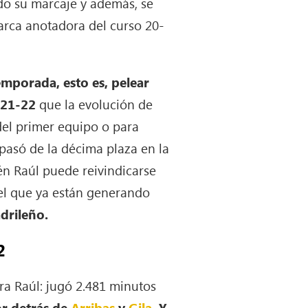
do su marcaje y además, se
arca anotadora del curso 20-
temporada, esto es, pelear
021-22
que la evolución de
 del primer equipo o para
o pasó de la décima plaza en la
n Raúl puede reivindicarse
vel que ya están generando
drileño.
2
ra Raúl: jugó 2.481 minutos
or detrás de
Arribas
y
Gila
. Y