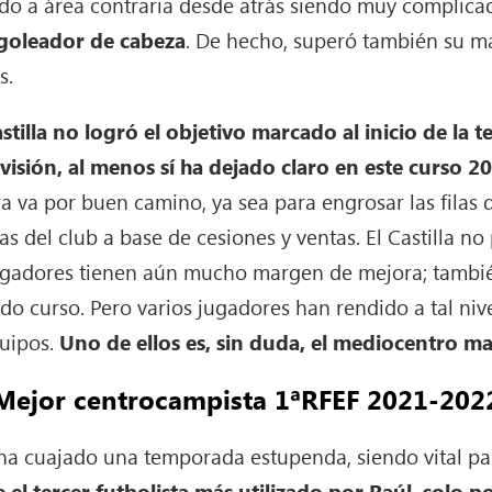
do a área contraria desde atrás siendo muy complica
goleador de cabeza
. De hecho, superó también su m
s.
stilla no logró el objetivo marcado al inicio de la 
visión, al menos sí ha dejado claro en este curso 2
era va por buen camino, ya sea para engrosar las filas
as del club a base de cesiones y ventas. El Castilla n
ugadores tienen aún mucho margen de mejora; tambié
do curso. Pero varios jugadores han rendido a tal ni
quipos.
Uno de ellos es, sin duda, el mediocentro ma
Mejor centrocampista 1ªRFEF 2021-202
ha cuajado una temporada estupenda, siendo vital pa
 el tercer futbolista más utilizado por Raúl, solo p