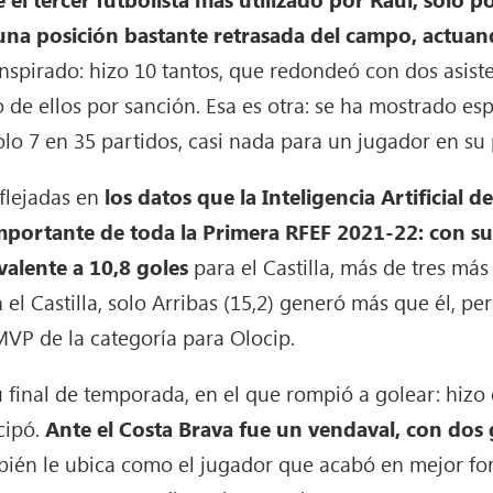
 una posición bastante retrasada del campo, actua
pirado: hizo 10 tantos, que redondeó con dos asisten
o de ellos por sanción. Esa es otra: se ha mostrado es
lo 7 en 35 partidos, casi nada para un jugador en su 
eflejadas en
los datos que la Inteligencia Artificial 
ortante de toda la Primera RFEF 2021-22: con sus 
valente a 10,8 goles
para el Castilla, más de tres má
 el Castilla, solo Arribas (15,2) generó más que él, p
MVP de la categoría para Olocip.
u final de temporada, en el que rompió a golear: hizo
cipó.
Ante el Costa Brava fue un vendaval, con dos 
mbién le ubica como el jugador que acabó en mejor fo