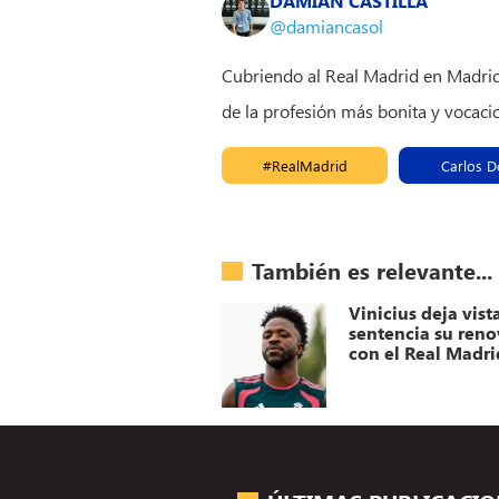
DAMIÁN CASTILLA
@damiancasol
Cubriendo al Real Madrid en Madridi
de la profesión más bonita y vocacio
#RealMadrid
Carlos D
También es relevante...
Vinicius deja vist
sentencia su ren
con el Real Madri