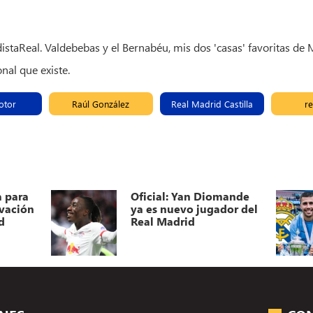
staReal. Valdebebas y el Bernabéu, mis dos 'casas' favoritas de
nal que existe.
otor
Raúl González
Real Madrid Castilla
re
a para
Oficial: Yan Diomande
ovación
ya es nuevo jugador del
d
Real Madrid