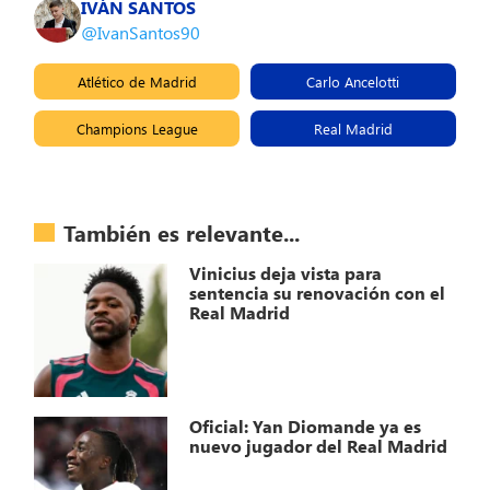
IVÁN SANTOS
@IvanSantos90
Atlético de Madrid
Carlo Ancelotti
Champions League
Real Madrid
También es relevante...
Vinicius deja vista para
sentencia su renovación con el
Real Madrid
Oficial: Yan Diomande ya es
nuevo jugador del Real Madrid