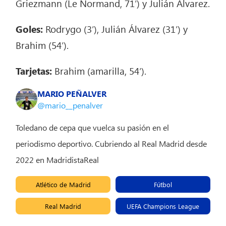
Griezmann (Le Normand, 71′) y Julián Álvarez.
Goles:
Rodrygo (3′), Julián Álvarez (31′) y
Brahim (54′).
Tarjetas:
Brahim (amarilla, 54′).
MARIO PEÑALVER
@mario__penalver
Toledano de cepa que vuelca su pasión en el
periodismo deportivo. Cubriendo al Real Madrid desde
2022 en MadridistaReal
Atlético de Madrid
Fútbol
Real Madrid
UEFA Champions League