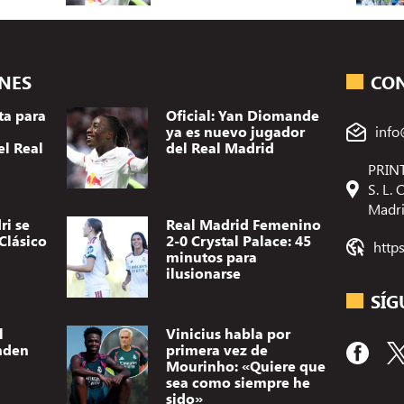
ONES
CO
ta para
Oficial: Yan Diomande
ya es nuevo jugador
info
el Real
del Real Madrid
PRINT
S. L.
Madr
ri se
Real Madrid Femenino
Clásico
2-0 Crystal Palace: 45
http
minutos para
ilusionarse
SÍG
l
Vinicius habla por
nden
primera vez de
Mourinho: «Quiere que
sea como siempre he
sido»