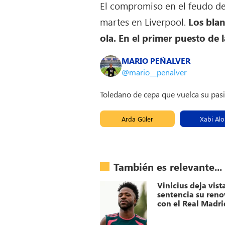
El compromiso en el feudo d
martes en Liverpool.
Los blan
ola. En el primer puesto de la
MARIO PEÑALVER
@mario__penalver
Toledano de cepa que vuelca su pas
Arda Güler
Xabi Al
También es relevante...
Vinicius deja vist
sentencia su ren
con el Real Madri