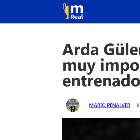
Arda Güler
muy impor
entrenado
MARIO PEÑALVER
8