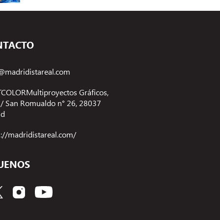
NTACTO
@madridistareal.com
COLORMultiproyectos Gráficos,
 C/ San Romualdo n° 26, 28037
id
s://madridistareal.com/
UENOS