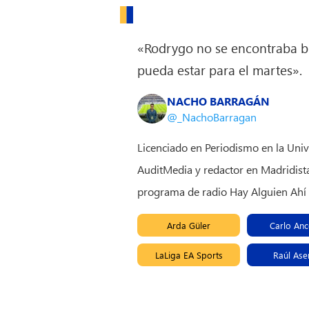
«Rodrygo no se encontraba b
pueda estar para el martes».
NACHO BARRAGÁN
@_NachoBarragan
Licenciado en Periodismo en la Uni
AuditMedia y redactor en Madridista
programa de radio Hay Alguien Ahí
Arda Güler
Carlo Ance
LaLiga EA Sports
Raúl Ase