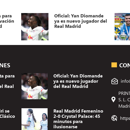
a para
Oficial: Yan Diomande
ovación
ya es nuevo jugador del
d
Real Madrid
ONES
CO
ta para
Oficial: Yan Diomande
ya es nuevo jugador
info
el Real
del Real Madrid
PRINT
S. L.
Madr
ri se
Real Madrid Femenino
Clásico
2-0 Crystal Palace: 45
http
minutos para
ilusionarse